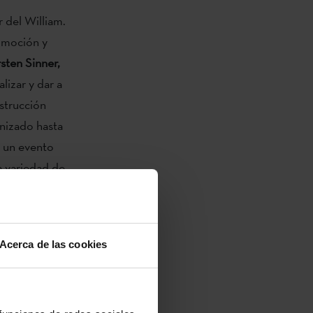
 del William.
romoción y
sten Sinner,
lizar y dar a
strucción
nizado hasta
e un evento
a variedad de
e por Berlín
nales han
Acerca de las cookies
l 7 de marzo
unio de 2016
anizado