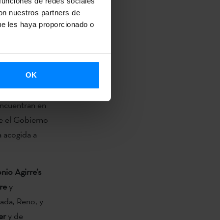
 funciones de redes sociales
con nuestros partners de
ue les haya proporcionado o
el Exterior
co del
 Unión
OK
es países.
encuentran en
ue el Gobierno
a acogida a
nio Agirre’s
are
y
ada, Reno, y
er
y de