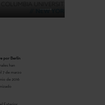
e por Berlín
nales han
l 7 de marzo
unio de 2016
anizado
el Exterior