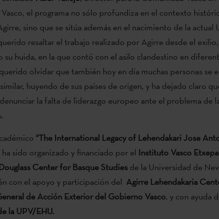
Vasco, el programa no sólo profundiza en el contexto históri
girre, sino que se sitúa además en el nacimiento de la actual
erido resaltar el trabajo realizado por Agirre desde el exilio,
u huida, en la que contó con el asilo clandestino en diferent
 querido olvidar que también hoy en día muchas personas se 
 similar, huyendo de sus países de origen, y ha dejado claro q
denunciar la falta de liderazgo europeo ante el problema de l
s.
académico
“The International Legacy of Lehendakari Jose Anto
ha sido organizado y financiado por el
Instituto Vasco Etxep
Douglass Center for Basque Studies
de la Universidad de Nev
n con el apoyo y participación del
Agirre Lehendakaria Cent
General de Acción Exterior del Gobierno Vasco
, y con ayuda d
de la UPV/EHU.