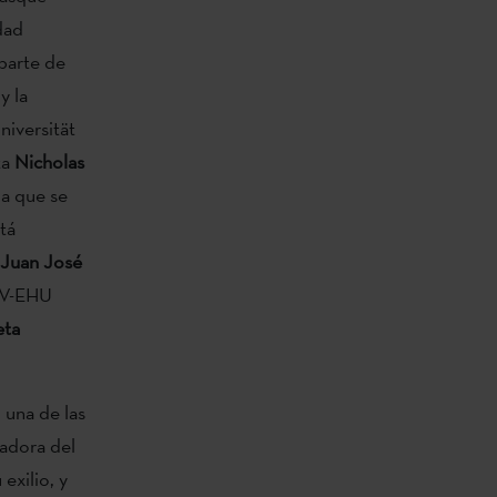
dad
parte de
y la
niversität
ta
Nicholas
a que se
tá
Juan José
UPV-EHU
eta
 una de las
adora del
exilio, y