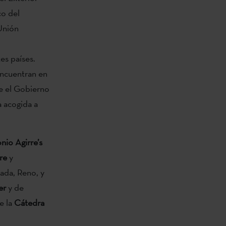
co del
 Unión
es países.
encuentran en
ue el Gobierno
a acogida a
nio Agirre’s
are
y
ada, Reno, y
er
y de
e la
Cátedra