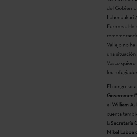
del Gobierno 
Lehendakari A
Europea. Ha qu
rememorando s
Vallejo no ha
una situación
Vasco quiere 
los refugiado
El congreso 
Government”
el
William A. 
cuenta tambié
la
Secretaría 
Mikel Laboa 