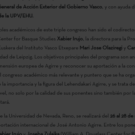
General de Acción Exterior del Gobierno Vasco
, y con ayuda d
de la UPV/EHU.
les académicos de este triple congreso han sido el codirector
Center for Basque Studies
Xabier Irujo
, la directora para la P
Euskera del Instituto Vasco Etxepare
Mari Jose Olaziregi
y
Car
idad de Leipzig. Los objetivos principales del programa son ana
mensión europea de Agirre y reconocer su aportación a la con
l congreso académico más relevante y puntero que se ha orga
 la importancia y la figura del Lehendakari Agirre, y se trata d
el, no solo por la calidad de sus ponentes sino también por l
tará.
e la Universidad de Nevada, Reno, se realizará del
26 al 28 de
aportación internacional de José Antonio Agirre. Entre los pon
abier Irujo
y
Joseba Zulaika
(William A. Douglass Center for 