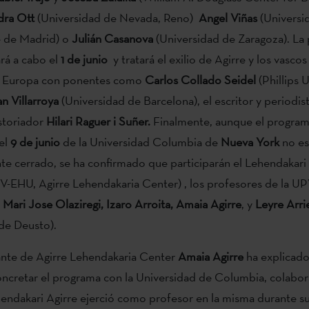
dra Ott
(Universidad de Nevada, Reno)
Angel Viñas
(Universi
 de Madrid) o
Julián Casanova
(Universidad de Zaragoza). La 
ará a cabo el
1 de junio
y tratará el exilio de Agirre y los vascos 
e Europa con ponentes como
Carlos Collado Seidel
(Phillips U
n Villarroya
(Universidad de Barcelona), el escritor y periodis
istoriador
Hilari Raguer i Suñer.
Finalmente, aunque el program
 el
9 de junio
de la Universidad Columbia de
Nueva York
no es
e cerrado, se ha confirmado que participarán el Lehendakari
-EHU, Agirre Lehendakaria Center) , los profesores de la 
Mari Jose Olaziregi, Izaro Arroita, Amaia Agirre
, y
Leyre Arri
de Deusto).
ante de Agirre Lehendakaria Center
Amaia Agirre
ha explicado
ncretar el programa con la Universidad de Columbia, colabor
hendakari Agirre ejerció como profesor en la misma durante su 