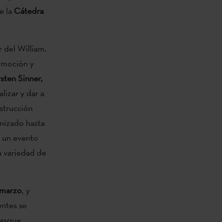
e la
Cátedra
 del William.
romoción y
sten Sinner,
lizar y dar a
strucción
nizado hasta
e un evento
a variedad de
 marzo
, y
entes se
Basque