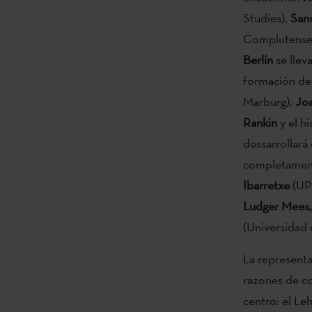
Studies),
San
Complutense
Berlín
se llev
formación d
Marburg),
Joa
Rankin
y el h
dessarrollará
completament
Ibarretxe
(UPV
Ludger Mees, 
(Universidad 
La represent
razones de co
centro: el Le