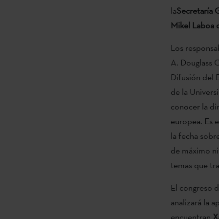
la
Secretaría 
Mikel Laboa 
Los responsab
A. Douglass 
Difusión del 
de la Univers
conocer la di
europea. Es e
la fecha sobre
de máximo niv
temas que tra
El congreso d
analizará la 
encuentran
X