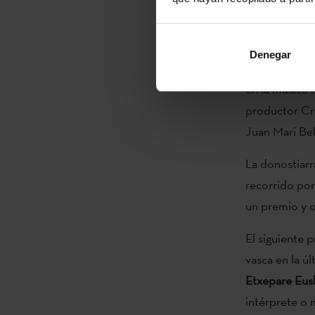
de premios pe
Casado.
Denegar
Después fue e
en la música 
productor Cru
Juan Mari Bel
La donostiar
recorrido por
un premio y o
El siguiente 
vasca en la ú
Etxepare Eusk
intérprete o 