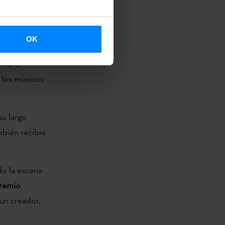
 de Iván
OK
cto se basa
mio el
 los músicos
su largo
ambién recibió
do la escena
remio
 un creador,