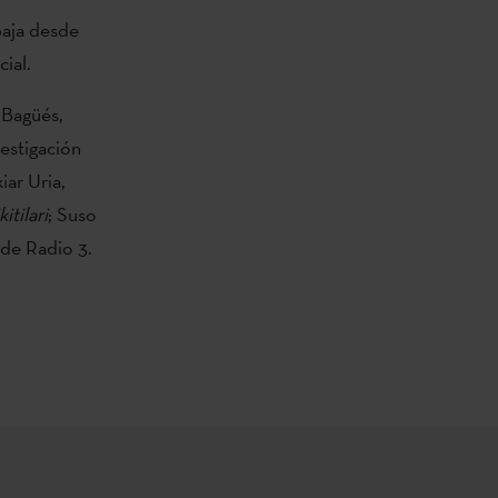
baja desde
ial.
 Bagüés,
estigación
iar Uria,
kitilari
; Suso
 de Radio 3.