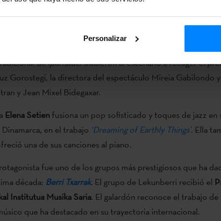
ro su música llegó al auditorio con la melodía del violonchelo
Personalizar
l turno de los creadores de
‘Zuhainpeko Soinuak’
.
Este proye
tradicional de
iparralde
. Subieron al escenario a recoger el pre
z Gorostegi, la directora del espectáculo Mireia Gabilondo y
tran y Jean Mixel Bidegaxar.
ra
Elena Setien
fusiona un pop sofisticado y toques de jazz en 
 Dinamarca, en el trabajo
‘Dreaming of Earthly Things’
. Ella t
freció una de sus canciones al piano.
protagonista fue uno de los grupos más prestigiosos que ha da
ltima década:
Berri Txarrak
. El grupo de Lekunberri recibió el
P
al Institutua Musika Saria
. El galardón reconoce el trabajo de
músico que ha destacado en su trayectoria internacional.