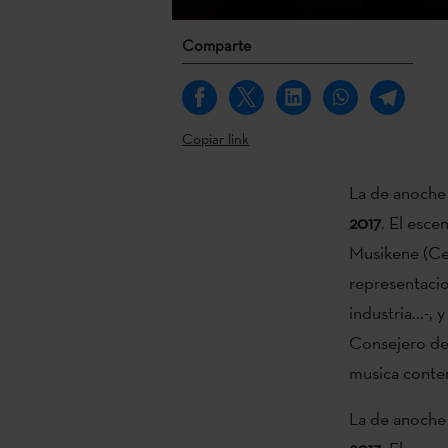
Comparte
Copiar link
La de anoche 
2017
. El esce
Musikene (Cen
representacio
industria...-,
Consejero de C
musica contem
La de anoche 