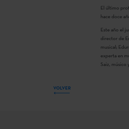
El último pro
hace doce año
Este año el j
director de E
musical; Edur
experta en mú
Saiz, músico 
VOLVER