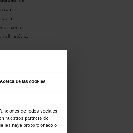
 del año
fue
 gran
 de la
ones, con el
, folk, música
por su disco
ro debido a
deo.
Acerca de las cookies
a jazz y
 evento y dio
 funciones de redes sociales
con nuestros partners de
estival d
ue les haya proporcionado o
 la entrega