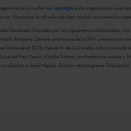
tagonista de la noche fue
Jazzargia
.
Esta organización que tra
s en Vitoria por la difusión del jazz recibió una mención espec
urado ha estado formado por los siguientes profesionales: Jon
resbil; Aintzane Cámara, profesora de la UPV y experta en inv
ne Ormazabal, EITB; Yahvé M. de la Cavada, crítico musical; Ix
sica del País Vasco ; Kistiñe Solano, profesora de música y
tri
y productor, y José Miguel, director del programa ‘Discópolis’