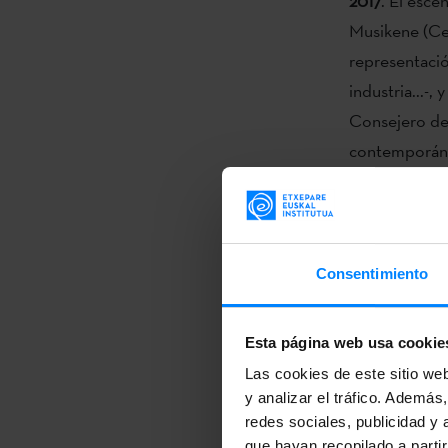
2017
. El esce
Musikene (Cen
representació
industria...-,
Consejero de C
contemporánea.
Ruper Ordorik
‘Guria Ostatu
una afonía el
Consentimiento
El segundo p
ritmos electr
Esta página web usa cookie
las gracias d
Las cookies de este sitio we
y analizar el tráfico. Ademá
Ramon Lazka
redes sociales, publicidad y
´Automne á Pa
que hayan recopilado a parti