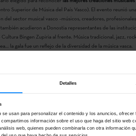
nario elegido para reconocer
las mejores creaciones musicales
tro Superior de Música del País Vasco). El evento reunió una
n del sector musical vasco –músicos, creadores, profesionales
 y también acudieron a Donostia representantes de las instituci
ultura Bingen Zupiria al frente. Música tradicional, jazz, rock
.. la gala fue un reflejo de la diversidad de la música vasca.
a fue el primero en subir al escenario para recibir el premio 
an’
. El músico de Oñate tenía previsto tocar una canción, pe
 público disfruto de una muestra de su música mediante un ví
Detalles
remiado de la noche fue
Juan Ortiz.
El pianista bilbaíno fusion
ónicos en su disco
‘Winter Tales’
. Ortiz no pudo personarse al
s
esde Japón –donde reside últimamente-.
b se usan para personalizar el contenido y los anuncios, ofrecer
s, compartimos información sobre el uso que haga del sitio web 
no
recibió un premio por el trabajo
‘Portrait’
estrenado en el F
 análisis web, quienes pueden combinarla con otra información q
ris. El músico donostiarra afincado en París no pudo acudir a
r del uso que haya hecho de sus servicios.