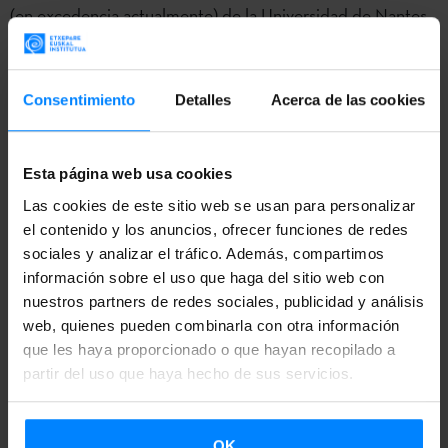
(en excedencia actualmente) de la Universidad de Nantes,
especialista en Historia Contemporánea e Historia del
Cine. Doctor por la Universidad de Zaragoza y por la
Consentimiento
Detalles
Acerca de las cookies
Universidad de Nantes con una tesis doctoral en cotutela
titulada ´Cine y Guerra Civil en el País Vasco (1936-2006)
´. Miembro desde 2001 del comité de dirección del
Esta página web usa cookies
Festival du Cinéma espagnol de Nantes e impulsor allí de
Las cookies de este sitio web se usan para personalizar
la sección Ventana Vasca. Codirigió junto a Marta Horno el
el contenido y los anuncios, ofrecer funciones de redes
documental ´A las puertas de París´ (2008). Autor de
sociales y analizar el tráfico. Además, compartimos
información sobre el uso que haga del sitio web con
numerosos artículos sobre la historia contemporánea del
nuestros partners de redes sociales, publicidad y análisis
País Vasco y el cine, y coordinador de los siguientes libros:
web, quienes pueden combinarla con otra información
´Federico Fellini y Luis Buñuel´ (ambos junto a Jesús
que les haya proporcionado o que hayan recopilado a
Angulo), ´Cine y Guerra Civil en el País Vasco´ (junto a
partir del uso que haya hecho de sus servicios.
Santiago de Pablo), ´Conservación audiovisual en la era
digital´ (junto a Alfonso del Amo), ´De Lumière a
OK