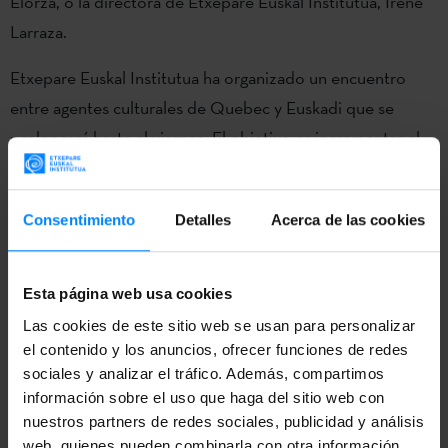
Elorza, o la directora de Etxepare Euskal Institutua, Irene
Larraza.
Etxepare Euskal Institutua ha organizado un encuentro
entre agentes culturales de Quebec y Euskadi que se
prolongará hasta el viernes. El objetivo es incrementar el
conocimiento mutuo, promover intercambios culturales
entre ambos países, fomentar la creación y difusión de
Consentimiento
Detalles
Acerca de las cookies
ambas partes, intercambiar experiencias y conocimientos,
y crear escaparates culturales. En total, una veintena de
agentes quebequeses y unos sesenta agentes vascos de los
Esta página web usa cookies
ámbitos de las artes escénicas, cine y audiovisuales,
Las cookies de este sitio web se usan para personalizar
literatura, música, arte y del sector de la lengua
el contenido y los anuncios, ofrecer funciones de redes
sociales y analizar el tráfico. Además, compartimos
participarán en las jornadas que tendrán lugar en Vitoria-
información sobre el uso que haga del sitio web con
Gasteiz, Donostia/San Sebastián y Bilbao.
nuestros partners de redes sociales, publicidad y análisis
web, quienes pueden combinarla con otra información