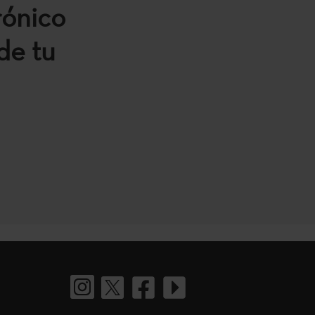
rónico
de tu