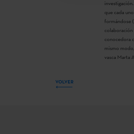
investigación
que cada uno 
formándose (an
colaboración 
conocedora de
mismo modo, t
vasca Marta A
VOLVER