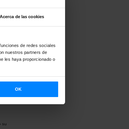
nados con la
realizará una
Acerca de las cookies
asca en el
, basados en
 funciones de redes sociales
con nuestros partners de
os que, juntos
ue les haya proporcionado o
coherente y
o en una
OK
ascos en los
ión histórica
o su