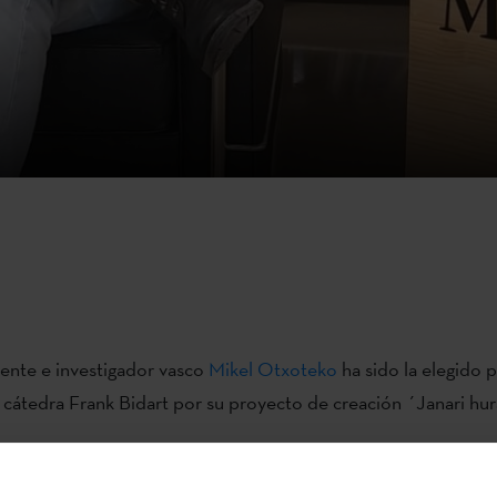
ocente e investigador vasco
Mikel Otxoteko
ha sido la elegido p
 cátedra Frank Bidart por su proyecto de creación ´Janari hur
rank Bidart
nace en 2022 fruto del convenio entre Etxepare Eu
el Instituto de Estudios Vascos de la CSUB California State Uni