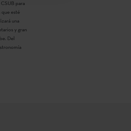
la CSUB para
a que esté
lizará una
tarios y gran
be. Del
astronomía