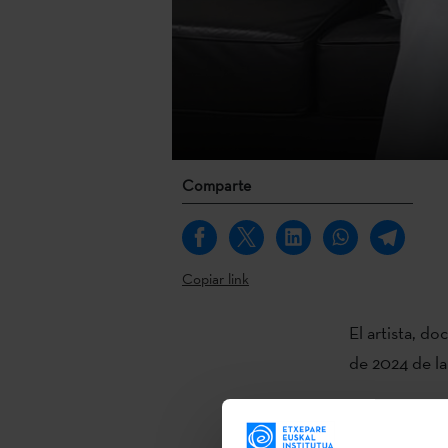
Comparte
Copiar link
El artista, d
de 2024 de la
La cátedra F
Institutua y 