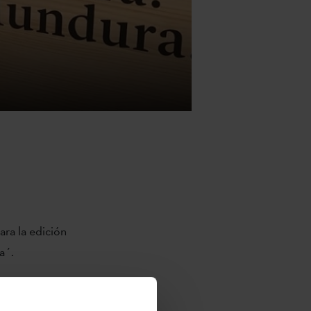
ara la edición
a´.
skal
versity