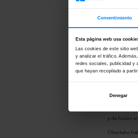
Bakersfield, 
cultura y el 
Consentimiento
estanciade in
‘Janari hura’ 
Esta página web usa cookie
territorio de
Las cookies de este sitio we
y analizar el tráfico. Ademá
una investiga
redes sociales, publicidad y
y en diálogo,
que hayan recopilado a parti
sugerente par
exposición de
Denegar
Se dice que e
Estados Unico
y de fusión en
Otxoteko trab