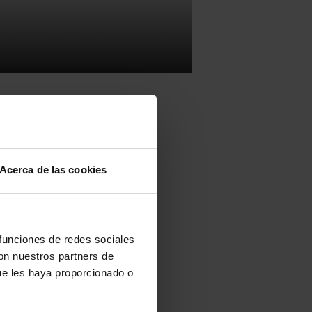
Acerca de las cookies
ional
visita la
dad cultural
,
s de unos 20
 funciones de redes sociales
con nuestros partners de
ue les haya proporcionado o
cional
visita la
idad cultural
,