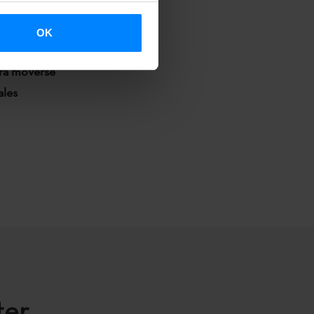
s de unos 20
OK
ra moverse
ales
ter