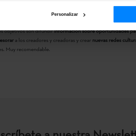
or la Comisión Europea y que se compone de más de 35 socio
Personalizar
ntes.
es objetivos son difundir
información sobre
oportunidades pa
sesorar
a los creadores y creadoras y crear
nuevas redes cultur
les. Muy recomendable.
scríbete a nuestra Newslet