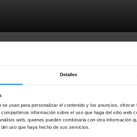
Detalles
 acceder a recursos que facilitan la movilidad cultural internac
he Move
(OTM),
una organización para el fomento de
la movili
s
or la Comisión Europea y que se compone de más de 35 socio
b se usan para personalizar el contenido y los anuncios, ofrecer
ntes.
s, compartimos información sobre el uso que haga del sitio web 
 análisis web, quienes pueden combinarla con otra información q
a acceder a recursos que facilitan la movilidad cultural interna
r del uso que haya hecho de sus servicios.
he Move
(OTM),
una organización para el fomento de
la movil