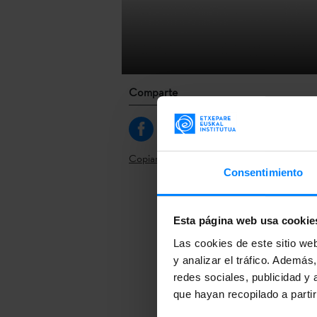
Comparte
Copiar link
Consentimiento
Si te interesa
web de
On t
Esta página web usa cookie
financiada p
Las cookies de este sitio we
países difere
y analizar el tráfico. Ademá
redes sociales, publicidad y
Si te interes
que hayan recopilado a parti
web de
On t