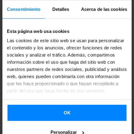
(zinzin), una piedra que cae (durrun) y una cumbre
Consentimiento
Detalles
Acerca de las cookies
golpeada por un rayo (karratz). Estos sonidos significan la
duración de varios fenómenos naturales.
Esta página web usa cookies
Las cookies de este sitio web se usan para personalizar
el contenido y los anuncios, ofrecer funciones de redes
Una obra premiada por el público y la crítica
sociales y analizar el tráfico. Además, compartimos
internacional
información sobre el uso que haga del sitio web con
nuestros partners de redes sociales, publicidad y análisis
web, quienes pueden combinarla con otra información
Elegido por la revista Variety como uno de los diez
que les haya proporcionado o que hayan recopilado a
cineastas más prometedores en el panorama español, su
partir del uso que haya hecho de sus servicios.
primer largo, ‘Emak Bakia baita’ (2012), recorrió 70
festivales internacionales y fue galardonado con 17
OK
premios y traducido a 13 idiomas. Su segundo
largometraje, ‘Zumiriki’ (2019), tuvo su estreno
internacional en la sección Orizzonti de la Mostra de
Personalizar