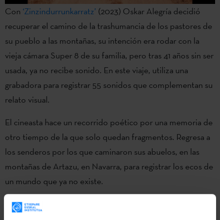
Con
‘Zinzindurrunkarratz’
(2023) Oskar Alegría decidió
recuperar el camino de la trashumancia de los pastores de
su pueblo a las montañas, su intención era rodar con la
vieja cámara Super 8 de su familia, pero tras 41 años sin ser
usada, ya no recibe sonido. En este viaje, utiliza una
grabadora para registrar 55 sonidos que complementan su
relato visual.
El cineasta hace un recorrido poético por una memoria de
otro tiempo de la que solo quedan fragmentos. Regresa a
los senderos por los que caminaron sus abuelos, en las
montañas de Artazu, en Navarra, para registrar los ecos de
un mundo que ya no existe.
El título de la película es una declamación pausada
vertebrada en sonidos onomatopéyicos: una brisa ligera