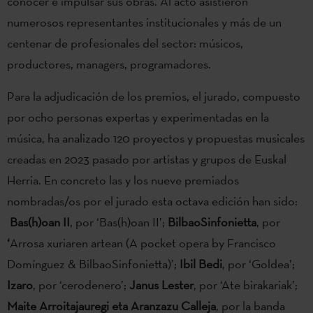
conocer e impulsar sus obras. Al acto asistieron
numerosos representantes institucionales y más de un
centenar de profesionales del sector: músicos,
productores, managers, programadores.
Para la adjudicación de los premios, el jurado, compuesto
por ocho personas expertas y experimentadas en la
música, ha analizado 120 proyectos y propuestas musicales
creadas en 2023 pasado por artistas y grupos de Euskal
Herria. En concreto las y los nueve premiados
nombradas/os por el jurado esta octava edición han sido:
Bas(h)oan II
, por ‘Bas(h)oan II’;
BilbaoSinfonietta
, por
‘
Arrosa xuriaren artean (A pocket opera by Francisco
Domínguez & BilbaoSinfonietta)’;
Ibil Bedi
, por ‘Goldea’;
Izaro
, por ‘cerodenero’;
Janus Lester
, por ‘Ate birakariak’;
Maite Arroitajauregi eta Aranzazu Calleja
, por la banda