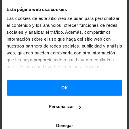
música.
Esta página web usa cookies
En la entrega de premios, conducida por Ainhoa Vitoria y
Las cookies de este sitio web se usan para personalizar
el contenido y los anuncios, ofrecer funciones de redes
Julen Telleria, han actuado en directo tres de las/los
sociales y analizar el tráfico. Además, compartimos
artistas premiadas/os: Ibil Bedi, Izaro y Rüdger. Además,
información sobre el uso que haga del sitio web con
Janus Lester ha ofrecido un concierto abierto al público
nuestros partners de redes sociales, publicidad y análisis
tras la entrega de premios.
web, quienes pueden combinarla con otra información
que les haya proporcionado o que hayan recopilado a
Para esta octava edición, Musika Bulegoa ha contado con
partir del uso que haya hecho de sus servicios.
LABORAL Kutxa y la Diputación Foral de Bizkaia como
patrocinadores principales, el Departamento de Cultura y
OK
Política Lingüística del Gobierno Vasco, Etxepare Euskal
Institutua, la Diputación Foral de Gipuzkoa, el
Personalizar
Ayuntamiento de Pamplona y Sympathy for the Lawyer
como patrocinadores y la colaboración de la Fundación
SGAE y sala Zentral.
Denegar