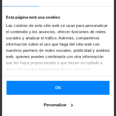
El objeto la convocatoria es establecer el procedimiento
Esta página web usa cookies
para la concesión de subvenciones para la realización de
giras y temporadas teatrales en el año 2016 fuera del
Las cookies de este sitio web se usan para personalizar
el contenido y los anuncios, ofrecer funciones de redes
ámbito territorial del euskera.
sociales y analizar el tráfico. Además, compartimos
información sobre el uso que haga del sitio web con
Gastos subvencionables
nuestros partners de redes sociales, publicidad y análisis
web, quienes pueden combinarla con otra información
Los correspondientes a la participación en el festival o
que les haya proporcionado o que hayan recopilado a
actividad: desplazamiento, gastos de montaje en el lugar
partir del uso que haya hecho de sus servicios.
del espectáculo, transporte de material o escenografía,
dietas y alojamiento. No se admitirán nóminas ni cachés de
OK
los artistas. No se admitirán gastos amortizables.
En las temporadas teatrales, son subvencionables los
Personalizar
gastos de promoción.