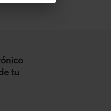
rónico
de tu