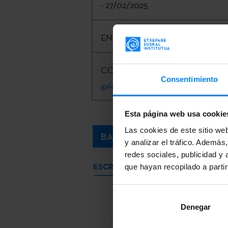
- 27/02/2025
ENTIDAD CONVOCANTE:
Etxep
CONTACTO:
Kizkitza Galartza Ar
Consentimiento
galartza@etxepare.eus
| +34 943 
Esta página web usa cookie
Las cookies de este sitio we
BASES
y analizar el tráfico. Ademá
redes sociales, publicidad y
ESCRITOR/A SELECCIONADO/A
que hayan recopilado a parti
Denegar