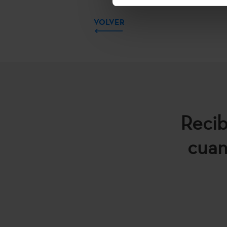
VOLVER
Recib
cuan