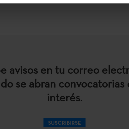
e avisos en tu correo elect
do se abran convocatorias 
interés.
SUSCRIBIRSE