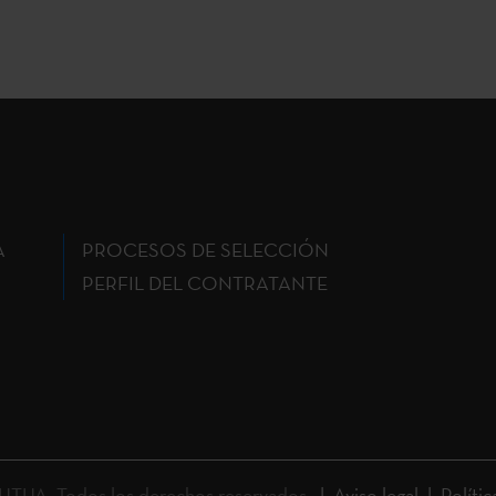
A
PROCESOS DE SELECCIÓN
PERFIL DEL CONTRATANTE
UA. Todos los derechos reservados.
Aviso legal
Polític