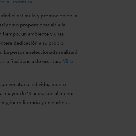
e la Literatura
.
lidad el estímulo y promoción de la
 así como proporcionar al/ a la
un tiempo, un ambiente y unas
entera dedicación a su propio
a. La persona seleccionada realizará
n la Residencia de escritura
Vil·la
e convocatoria individualmente
ra, mayor de 18 años, con al menos
er género literario y en euskera.