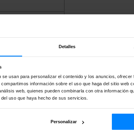
are Euskal Institutua
regi |
k-
Detalles
023 409
s
b se usan para personalizar el contenido y los anuncios, ofrecer
s, compartimos información sobre el uso que haga del sitio web 
 análisis web, quienes pueden combinarla con otra información q
r del uso que haya hecho de sus servicios.
Personalizar