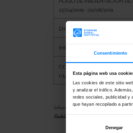
PLAZO DE PRESENTACIÓN DE 
23/04/2019 - 02/08/2019
ENTIDAD CONVOCANTE:
Etxep
IMPORTE:
20.000€
Consentimiento
CONTACTO:
Kizkitza Galartza |
k
Esta página web usa cookie
(+34) 943 023 409
Las cookies de este sitio we
y analizar el tráfico. Ademá
redes sociales, publicidad y
que hayan recopilado a parti
Información completa e inscripción 
Gobierno Vasco.
Denegar