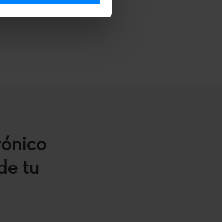
rónico
de tu