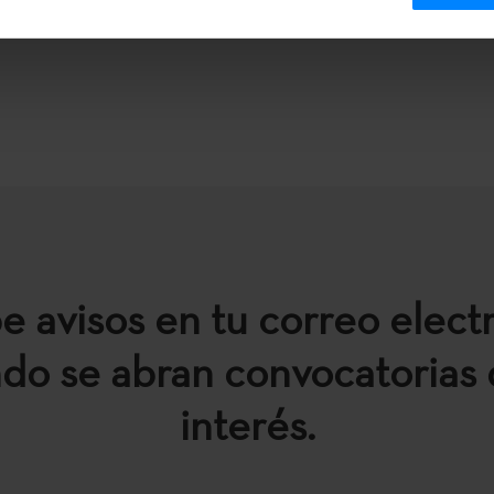
e avisos en tu correo elect
do se abran convocatorias 
interés.