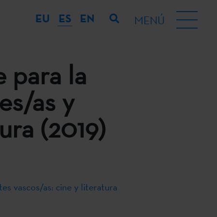
EU
ES
EN
MENÚ
 para la
es/as y
tura (2019)
es vascos/as: cine y literatura