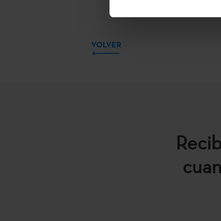
VOLVER
Recib
cuan