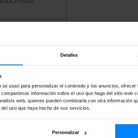
SOLICITUDES:
are Euskal Institutua
Detalles
-galartza@etxepare.eus
|
s
b se usan para personalizar el contenido y los anuncios, ofrecer
s, compartimos información sobre el uso que haga del sitio web 
 análisis web, quienes pueden combinarla con otra información q
r del uso que haya hecho de sus servicios.
en la
Sede Electrónica
del
Personalizar