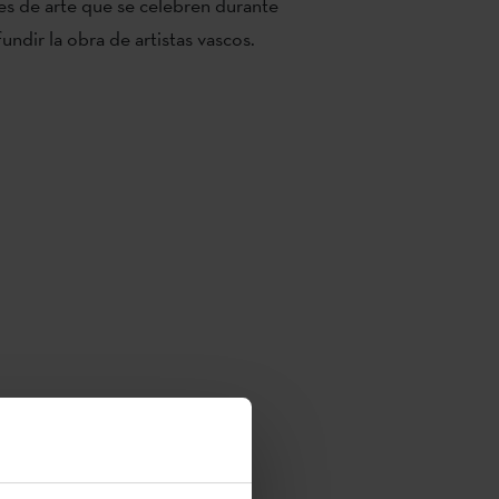
les de arte que se celebren durante
undir la obra de artistas vascos.