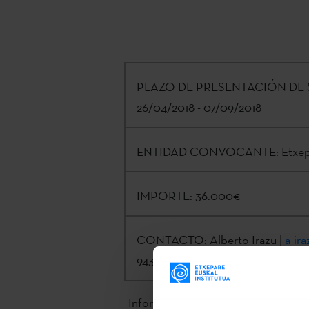
PLAZO DE PRESENTACIÓN DE 
26/04/2018 - 07/09/2018
ENTIDAD CONVOCANTE:
Etxep
IMPORTE:
36.000€
CONTACTO:
Alberto Irazu |
a-ir
943 023 402
Información completa e inscripción 