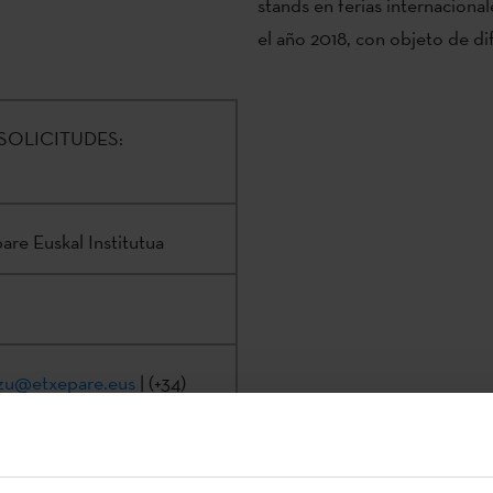
stands en ferias internaciona
el año 2018, con objeto de dif
SOLICITUDES:
are Euskal Institutua
azu@etxepare.eus
| (+34)
en la
Sede Electrónica
del