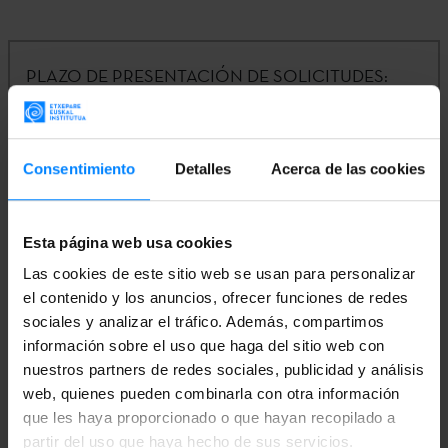
PLAZO DE PRESENTACIÓN DE SOLICITUDES:
01/07/2021 - 30/10/2021
ENTIDAD CONVOCANTE:
Etxepare Euskal
Consentimiento
Detalles
Acerca de las cookies
Institutua
Esta página web usa cookies
IMPORTE:
65.000€
Las cookies de este sitio web se usan para personalizar
el contenido y los anuncios, ofrecer funciones de redes
sociales y analizar el tráfico. Además, compartimos
CONTACTO:
Alberto Irazu |
a-irazu@etxepare.eus
|
información sobre el uso que haga del sitio web con
(+34) 943 02 34 02
nuestros partners de redes sociales, publicidad y análisis
web, quienes pueden combinarla con otra información
Información completa e inscripción en la
Sede
que les haya proporcionado o que hayan recopilado a
partir del uso que haya hecho de sus servicios.
Electrónica
del Gobierno Vasco.