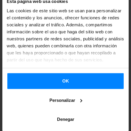
Esta página web usa cookies
Las cookies de este sitio web se usan para personalizar
el contenido y los anuncios, ofrecer funciones de redes
sociales y analizar el tráfico. Además, compartimos
información sobre el uso que haga del sitio web con
VOLVER
nuestros partners de redes sociales, publicidad y análisis
web, quienes pueden combinarla con otra información
que les haya proporcionado o que hayan recopilado a
partir del uso que haya hecho de sus servicios.
OK
Recibe avisos en tu
Personalizar
correo electrónico
cuando se abran
Denegar