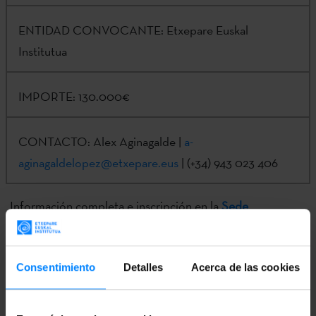
ENTIDAD CONVOCANTE:
Etxepare Euskal
Institutua
IMPORTE:
130.000€
CONTACTO:
Alex Aginagalde |
a-
aginagaldelopez@etxepare.eus
| (+34) 943 023 406
Información completa e inscripción en la
Sede
Electrónica
del Gobierno Vasco.
Consentimiento
Detalles
Acerca de las cookies
RESOLUCIÓN DE LA SUBVENCIÓN