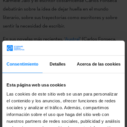
Karmele Jaio y el escritor costarricense Carlos Fonseca
debatirán sobre la idea de dejar huella en el mundo
literario, sobre sus trayectorias como escritores y sobre
sentir la necesidad de escribir.
En sus novelas más recientes, ‘
Austral
’ (Carlos Fonseca,
2022) y ‘
Aitaren etxea
’ (Karmele Jaio, 2019), exploran dos
historias muy diferentes sobre el amor a la literatura, la
compulsión por escribir y el poder transformador de las
Consentimiento
Detalles
Acerca de las cookies
historias como grandes reveladoras de la verdad.
El debate será conducido por la crítica, escritora y editora
Esta página web usa cookies
Emily Donaldson el 23 de septiembre a las 15:30 en
Las cookies de este sitio web se usan para personalizar
el contenido y los anuncios, ofrecer funciones de redes
Lakeside Terrace (Toronto).
sociales y analizar el tráfico. Además, compartimos
información sobre el uso que haga del sitio web con
nuestros partners de redes sociales, publicidad y análisis