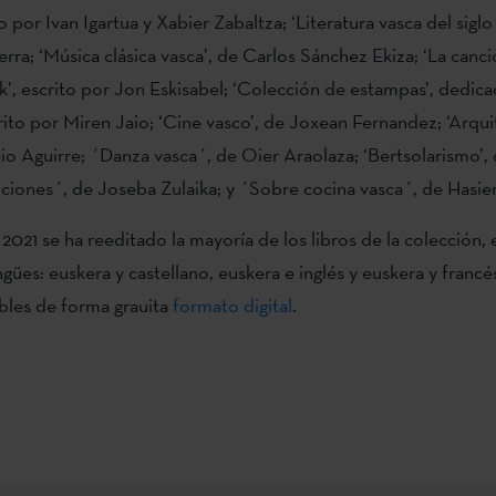
o por Ivan Igartua y Xabier Zabaltza; ‘Literatura vasca del siglo
erra; ‘Música clásica vasca’, de Carlos Sánchez Ekiza; ‘La canci
lk’, escrito por Jon Eskisabel; ‘Colección de estampas’, dedicad
crito por Miren Jaio; ‘Cine vasco’, de Joxean Fernandez; ‘Arqui
io Aguirre; ´Danza vasca´, de Oier Araolaza; ‘Bertsolarismo’,
iciones´, de Joseba Zulaika; y ´Sobre cocina vasca´, de Hasier
 2021 se ha reeditado la mayoría de los libros de la colección, 
gües: euskera y castellano, euskera e inglés y euskera y francé
bles de forma grauita
formato digital
.