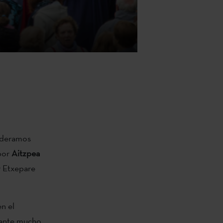
sideramos
por
Aitzpea
r Etxepare
n el
urante mucho