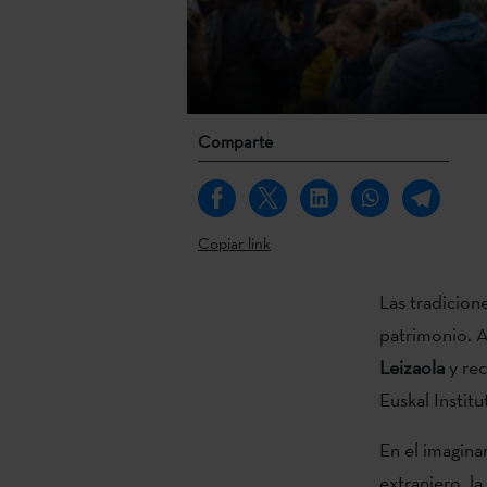
Comparte
Copiar link
Las tradicio
patrimonio. A
Leizaola
y re
Euskal Institu
En el imagina
extranjero, l