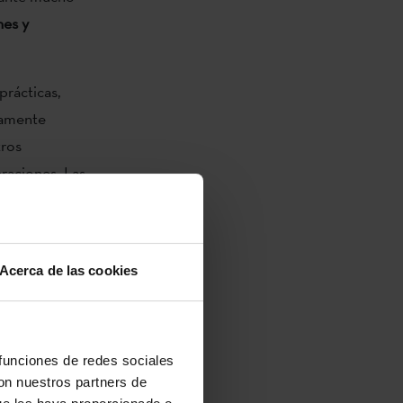
nes y
prácticas,
hamente
tros
raciones. Las
aciones, las
 colectiva; “y
las revive”,
Acerca de las cookies
es. Explica
eto de estudio
 funciones de redes sociales
inal como
con nuestros partners de
tón y las