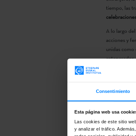
tiempo, las 
celebracione
A lo largo de
acciones y f
unidas como e
antepasados, 
tradiciones es
fórmulas, los
no podría ser
Consentimiento
explica Leiza
De esta manera
Esta página web usa cookie
que el
caserí
Las cookies de este sitio we
de folclorist
y analizar el tráfico. Ademá
sistema de apo