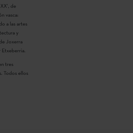
 XX’, de
ón vasca:
o a las artes
tectura y
 de Joxerra
 Etxeberria.
en tres
s. Todos ellos