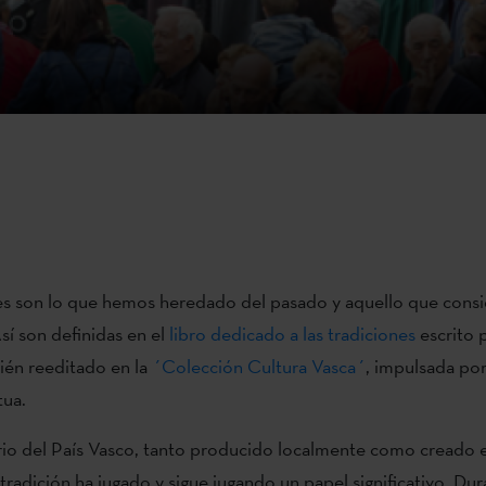
nes son lo que hemos heredado del pasado y aquello que con
sí son definidas en el
libro dedicado a las tradiciones
escrito 
cién reeditado en la
´Colección Cultura Vasca´
, impulsada po
tua.
rio del País Vasco, tanto producido localmente como creado e
a tradición ha jugado y sigue jugando un papel significativo. D