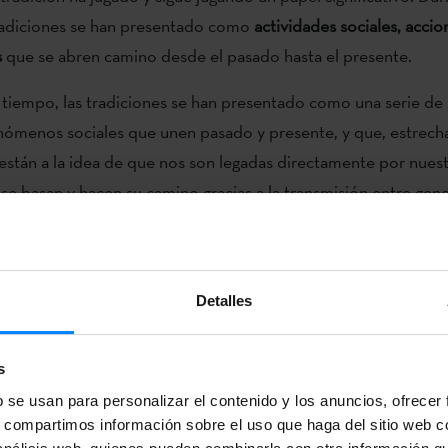
tradiciones se han presentado como
actividades sociales, accio
s
que se abren camino desde el pasado hasta el presente.
l tiempo, las tradiciones se han presentado como una serie de 
enómenos sociales que unen pasado y presente, y que, estrec
stán a la idea de que nos son legadas directamente por nues
se basan y hacen su camino gracias a la transmisión entre gene
tán relacionadas con los ritos, las representaciones, las celebr
 discursos, los modos de hacer y otros elementos de naturaleza
 de otra manera, porque de hecho es el grupo el que las vive y 
Detalles
ola
, la escritora ahonda en las múltiples facetas de las tradicion
s
o
, institución clave en el mundo tradicional vasco, ha sido obj
b se usan para personalizar el contenido y los anuncios, ofrecer
as y antropólogos/as; la importancia del
barrio
y el trabajo vec
s, compartimos información sobre el uso que haga del sitio web 
yo; los valores simbólicos del ayuntamiento, la iglesia, el fron