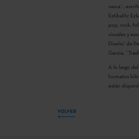
vasca´, escrit
Estibalitz Ezk
pop, rock, fo
visuales y es
Diseño’ de Pe
Garzia; ´Trad
A lo largo del
formatos bilin
están disponi
VOLVER