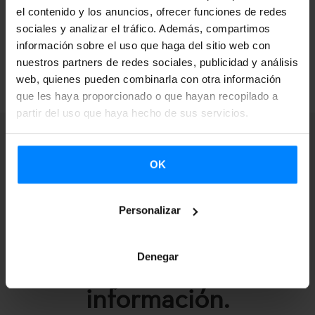
Resoluciones de autorización de
el contenido y los anuncios, ofrecer funciones de redes
compatibilidad de altos cargos
sociales y analizar el tráfico. Además, compartimos
información sobre el uso que haga del sitio web con
nuestros partners de redes sociales, publicidad y análisis
web, quienes pueden combinarla con otra información
que les haya proporcionado o que hayan recopilado a
partir del uso que haya hecho de sus servicios.
OK
Suscríbete a nuestra
Personalizar
Newsletter para
recibir más
Denegar
información.