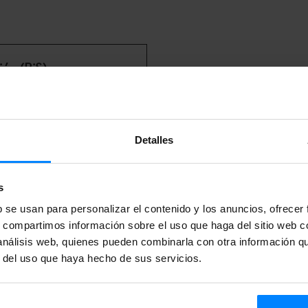
ión (BiS)
Detalles
s
b se usan para personalizar el contenido y los anuncios, ofrecer
s, compartimos información sobre el uso que haga del sitio web 
 análisis web, quienes pueden combinarla con otra información q
scríbete a nuestra Newslet
r del uso que haya hecho de sus servicios.
para recibir más información