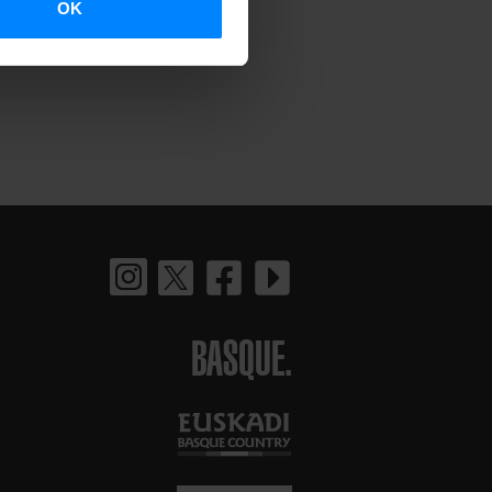
OK
BASQUE.