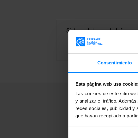
Sistema Interno de Informac
Nota informativa
Consentimiento
Esta página web usa cookie
Las cookies de este sitio we
y analizar el tráfico. Ademá
redes sociales, publicidad y
Su
que hayan recopilado a parti