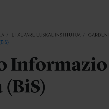
UA
ETXEPARE EUSKAL INSTITUTUA
GARDEN
(BiS)
o Informazio
 (BiS)