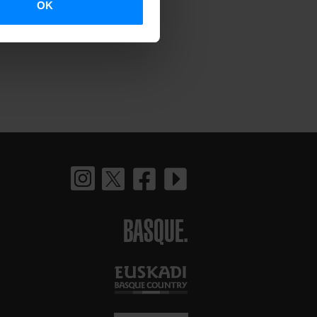
OK
BASQUE.