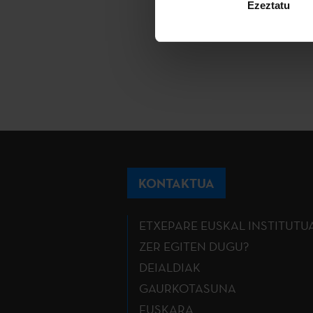
Ezeztatu
KONTAKTUA
ETXEPARE EUSKAL INSTITUTU
ZER EGITEN DUGU?
DEIALDIAK
GAURKOTASUNA
EUSKARA