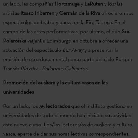
un lado, las compañías
Hortzmuga
y
LaRutan
y los/las
artistas
Itsaso Iribarren
y
Germán de la Riva
ofrecieron sus
espectáculos de teatro y danza en la Fira Tàrrega. En el
campo de las artes performativas, por último, el dúo
Sra.
Polaroiska
viajará a Edimburgo en octubre a ofrecer una
actuación del espectáculo
Lur Away
y a presentar la
emisión de otro documental como parte del ciclo Europa
Transit:
Plovdiv – Bailarines Callejeros
.
Promoción del euskera y la cultura vasca en las
universidades
Por un lado, los
35 lectorados
que el Instituto gestiona en
universidades de todo el mundo han iniciado su actividad
este nuevo curso. Los/las lectores/as de euskera y cultura
vasca, aparte de dar sus horas lectivas correspondientes,