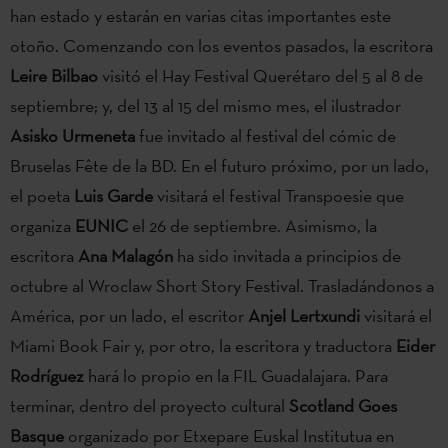
han estado y estarán en varias citas importantes este
otoño. Comenzando con los eventos pasados, la escritora
Leire Bilbao
visitó el Hay Festival Querétaro del 5 al 8 de
septiembre; y, del 13 al 15 del mismo mes, el ilustrador
Asisko Urmeneta
fue invitado al festival del cómic de
Bruselas Fête de la BD. En el futuro próximo, por un lado,
el poeta
Luis Garde
visitará el festival Transpoesie que
organiza
EUNIC
el 26 de septiembre. Asimismo, la
escritora
Ana Malagón
ha sido invitada a principios de
octubre al Wroclaw Short Story Festival. Trasladándonos a
América, por un lado, el escritor
Anjel Lertxundi
visitará el
Miami Book Fair y, por otro, la escritora y traductora
Eider
Rodríguez
hará lo propio en la FIL Guadalajara. Para
terminar, dentro del proyecto cultural
Scotland Goes
Basque
organizado por Etxepare Euskal Institutua en