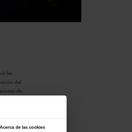
ir las
sición del
aciones de
de dicho mes.
tografías de
etratos no
Acerca de las cookies
idas