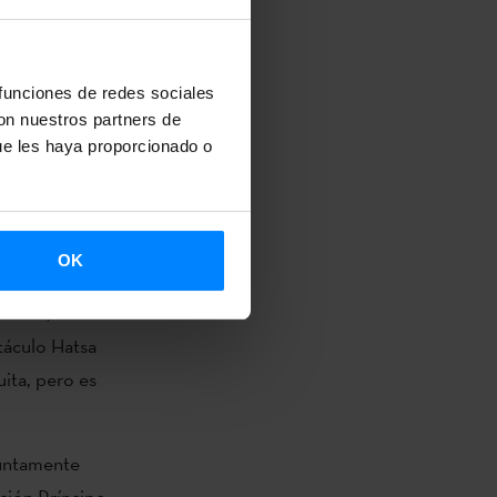
posición estará
cultural Le
n. La entrada
 funciones de redes sociales
con nuestros partners de
ue les haya proporcionado o
skal dantza el
ulo titulado
 percusionista
OK
visa y
 lado, la
táculo Hatsa
uita, pero es
juntamente
ución Príncipe