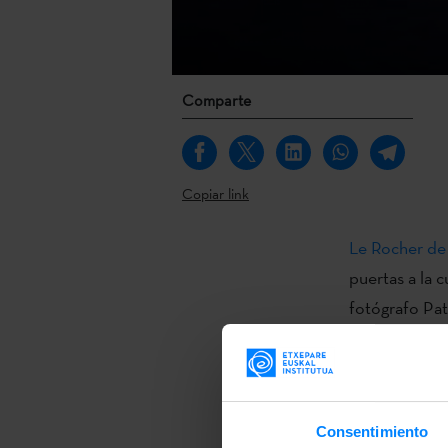
Comparte
Copiar link
Le Rocher de
puertas a la 
fotógrafo Pat
euskal dantza
El fotógrafo 
paisajes vasc
Consentimiento
aparezcan ser