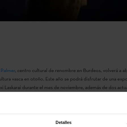
 Palmer
, centro cultural de renombre en Burdeos, volverá a abr
cultura vasca en otoño. Este año se podrá disfrutar de una expo
xi Laskarai durante el mes de noviembre, además de dos actu
 (danzas vascas) a cargo de las compañías Bilaka y So.K. el 16 
Patxi Laskarai, oriundo de Lecumberry (Baja Navarra), reúne fo
os en la exposición Gure Bazterrak (Paysage). Aunque en sus r
Detalles
es vivos, es precisamente la viveza de sus instantáneas (obten