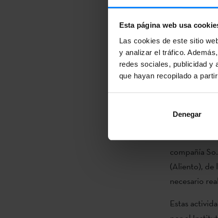
utilizando el 
Esta página web usa cookie
abierta del 8
Rocher de Pal
Las cookies de este sitio we
y analizar el tráfico. Ademá
será libre y gr
redes sociales, publicidad y
que hayan recopilado a parti
Asimismo, las
día 16 de nov
Danses Basque
Denegar
de la compañí
transforma el
compañía So.K
(Aliento), de
necesario real
Estas activid
por el Institu