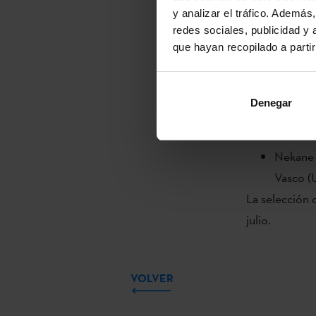
Michèle
y analizar el tráfico. Ademá
Festival
redes sociales, publicidad y
que hayan recopilado a parti
Alfonso
Bang Ba
Dora Ma
Denegar
Cultura)
José Lui
Nekane E
Vasco 
La selección 
julio.
VOLVER