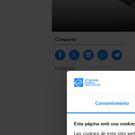
Comparte
Copiar link
El pasado mar
edición de 20
Consentimiento
Para el análi
comité de sel
y del audiovi
Esta página web usa cookie
Las cookies de este sitio we