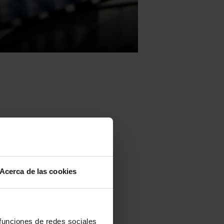
jes para la
.
Acerca de las cookies
tuido un
rtos del cine
 funciones de redes sociales