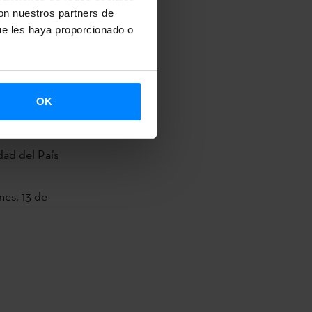
EMED -
con nuestros partners de
ue les haya proporcionado o
 miembro de
 Valencià de
OK
dad del País
nes, 13 de