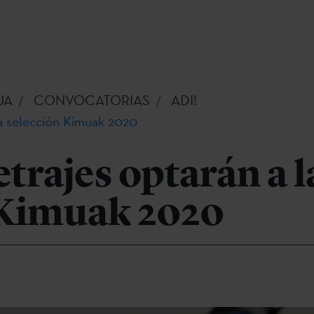
UA
CONVOCATORIAS
ADI!
la selección Kimuak 2020
trajes optarán a l
 Kimuak 2020