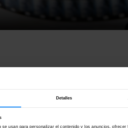
tes, 30 de junio, se cerró el plazo de recepción de cortometra
20 de Kimuak. Se han presentado un total de 72 candidaturas
Detalles
sis y evaluación de los cortometrajes presentados, se ha consti
ección independiente formado por cinco profesionales y expe
sual. Estos son sus miembros:
s
b se usan para personalizar el contenido y los anuncios, ofrecer