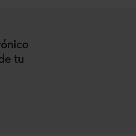
rónico
de tu