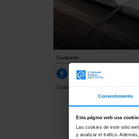
Comparte
Copiar link
Consentimiento
Ya está abier
euskera dirig
Esta página web usa cookie
los/las soli
Las cookies de este sitio we
del País Vasc
y analizar el tráfico. Ademá