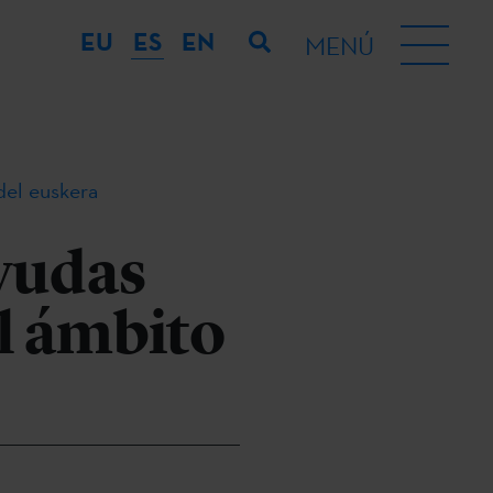
EU
ES
EN
MENÚ
del euskera
ayudas
el ámbito