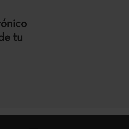
rónico
de tu