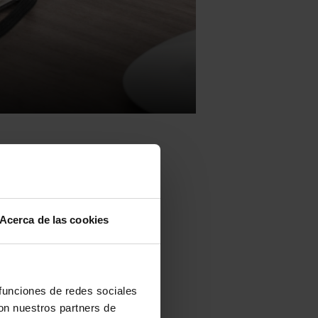
Acerca de las cookies
je del
 decir,
d Autónoma
 funciones de redes sociales
e Iparralde
con nuestros partners de