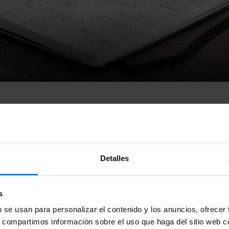
Detalles
ta la convocatoria de subvenciones para fomentar el aprendiza
ida a alumnos/as de fuera del ámbito geográfico del euskera, es
s
citantes tendrán que estar empadronados fuera de Comunida
b se usan para personalizar el contenido y los anuncios, ofrecer
o, la Comunidad Foral de Navarra y la Mancomunidad Única d
s, compartimos información sobre el uso que haga del sitio web 