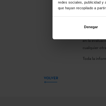
(Communauté 
redes sociales, publicidad y
noviembre.
que hayan recopilado a parti
Los/las solic
homologados,
Denegar
Asimismo, al
en la evaluaci
cualquier otr
Toda la infor
VOLVER