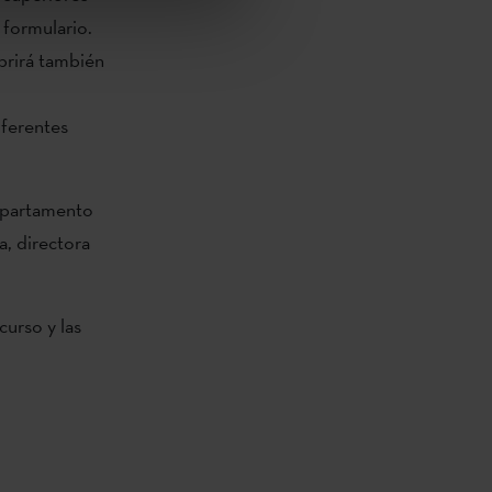
 formulario.
brirá también
iferentes
Departamento
a, directora
curso y las