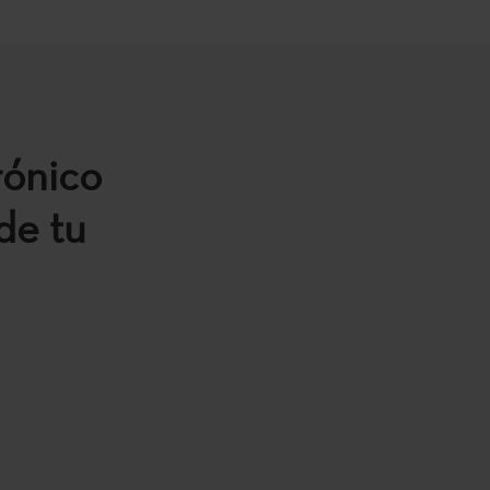
rónico
de tu