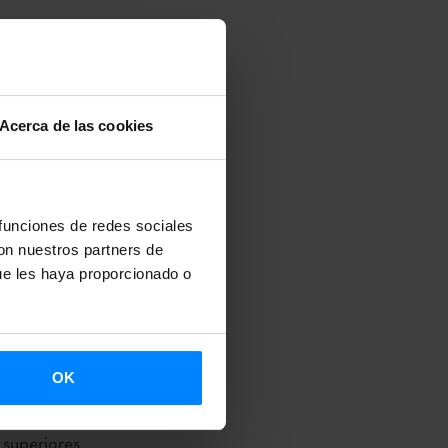
ñanza del
o
organizado
ormación
Acerca de las cookies
e octubre al
oner
 funciones de redes sociales
skera como
con nuestros partners de
 euskera en
ue les haya proporcionado o
s
izar destrezas
anjeros por la
OK
 superiores