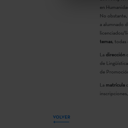
en Humanidade
No obstante, 
a alumnado de
licenciados/li
temas
, todas
La
dirección
d
de Lingüístic
de Promoción 
La
matrícula
d
inscripciones
VOLVER