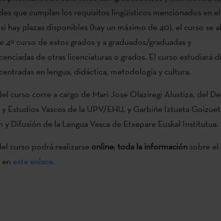
s que cumplan los requisitos lingüísticos mencionados en el
si hay plazas disponibles (hay un máximo de 40), el curso se a
 4º curso de estos grados y a graduados/graduadas y
cenciadas de otras licenciaturas o grados. El curso estudiará d
 centradas en lengua, didáctica, metodología y cultura.
el curso corre a cargo de Mari Jose Olaziregi Alustiza, del 
a y Estudios Vascos de la UPV/EHU, y Garbiñe Iztueta Goizuet
y Difusión de la Lengua Vasca de Etxepare Euskal Institutua.
el curso podrá realizarse
online
;
toda la información
sobre el 
, en
este enlace
.