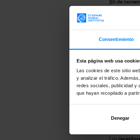
30 de novie
Ya están abier
euskera en un
por Etxepare 
Consentimiento
Continua de
30 de novie
Esta página web usa cookie
El curso de f
Las cookies de este sitio we
estrategias d
y analizar el tráfico. Ademá
lengua extranj
redes sociales, publicidad y
que hayan recopilado a parti
contextos mon
sociocultural
y habilidades
Denegar
utilización e
Los
receptore