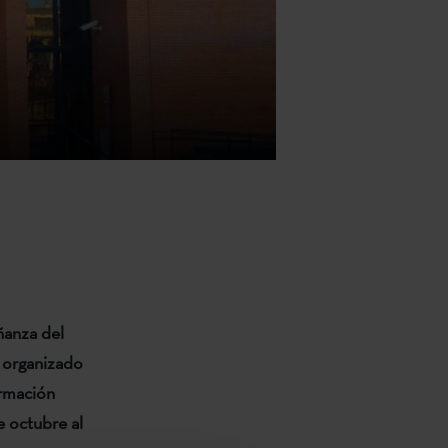
ñanza del
o
organizado
ormación
e octubre al