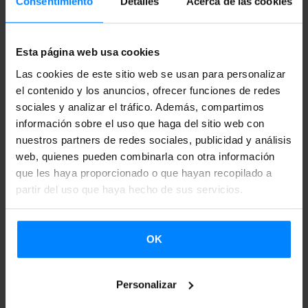
Consentimiento
Detalles
Acerca de las cookies
grupos vascos en los circuitos musicales. Tras recibir todas
las solicitudes, un jurado seleccionará a grupos de
diferente procedencia y estilo y los dará a conocer en abril
Esta página web usa cookies
(fecha por confirmar). Los seleccionados girarán por salas
Las cookies de este sitio web se usan para personalizar
el contenido y los anuncios, ofrecer funciones de redes
de todo el Estado en las fechas mencionadas.
sociales y analizar el tráfico. Además, compartimos
información sobre el uso que haga del sitio web con
nuestros partners de redes sociales, publicidad y análisis
Los artistas seleccionados para comienzos del 2019, en
web, quienes pueden combinarla con otra información
que les haya proporcionado o que hayan recopilado a
marcha
partir del uso que haya hecho de sus servicios.
Por otro lado, AIE ha dado a conocer la programación de
conciertos de los artistas seleccionados para actuar en la
OK
primera mitad de 2019; donde, como ya es costumbre,
también hay artistas vascos/as.
Elkano Browning Cream
,
Personalizar
Ekiza
y
La Furia
serán los representantes de nuestra cultura