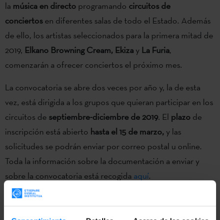
la
música en directo
programando
circuitos de
conciertos
en diferentes salas de todo el Estado. Además
de ello, los artistas seleccionados para la primera mitad de
2019,
Elkano Browning Cream, Ekiza
y
La Furia
,
comenzarán a ofrecer conciertos el próximo mes.
La convocatoria se abre dos veces por año y, la de esta
vez, está dirigida a los grupos que quieran participar en los
circuitos de
septiembre-diciembre de 2019
. El
plazo
de
inscripción está abierto
hasta el 15 de marzo,
y las
solicitudes se podrán enviar por correo postal u online.
Toda la información sobre la documentación a enviar y
sobre la convocatoria está recogida
aquí
.
Gracias al convenio entre el
Instituto Vasco Etxepare
y
AIE, el proyecto garantiza siempre la presencia de varios