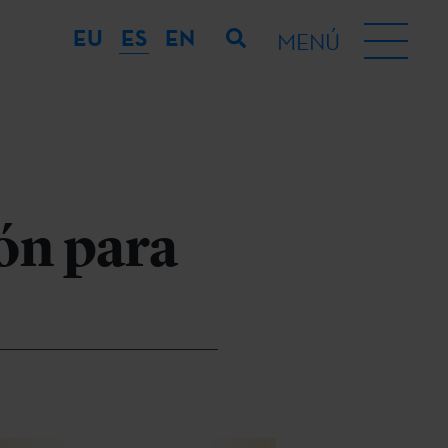
EU
ES
EN
MENÚ
ión para