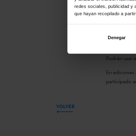
redes sociales, publicidad y
profesionales
que hayan recopilado a parti
delegaciones
presencial.
Denegar
Como ha ocur
estará a dispo
Podrán usar e
En ediciones 
participado a
VOLVER