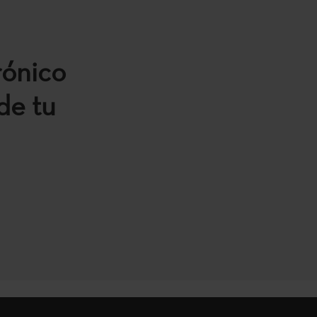
rónico
de tu