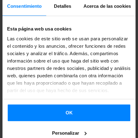
de 20 años en la música) encabeza el grupo guipuzcoano
Consentimiento
Detalles
Acerca de las cookies
compuesto por Mikel Txopeitia, Xabier Olazabal
Drake
,
Ander Mujika y Mariano Hurtado. Monkey Week será una
Esta página web usa cookies
buena oportunidad para escuchar sus últimos discos como
Las cookies de este sitio web se usan para personalizar
‘Zure aurrekari penalak’ o el más reciente ‘Epilogo bat’.
el contenido y los anuncios, ofrecer funciones de redes
Anari y Vulk no serán los únicos embajadores de la música
sociales y analizar el tráfico. Además, compartimos
información sobre el uso que haga del sitio web con
vasca en Sevilla. En su décima edición, también está
nuestros partners de redes sociales, publicidad y análisis
confirmada la presencia de
Exnovios (viernes 23-00.30h.-
web, quienes pueden combinarla con otra información
Sala X); Pet Fennec (sábado 24-20.45h.-Fun Club /
que les haya proporcionado o que hayan recopilado a
Escenario AIE); Melenas (sábado 24-21.45h.-Vinilo Rock Bar
partir del uso que haya hecho de sus servicios.
/ Escenario Festival Marvin CDMX); y Mazmorra (sábado
24-01.30h.-Discoteca Holiday by Obbio).
OK
Stand Basque Music
Personalizar
Junto a los conciertos y a las jornadas profesionales,