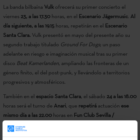
La banda bilbaína
Vulk
ofrecerá su primer concierto el
viernes
23, a las 17.30
horas, en el
Escenario Jägermusic
.
Al
día siguiente, a las 19.15
horas, repetirán en el
Escenario
Santa Clara.
Vulk presentó en mayo del presente año su
segundo trabajo titulado
Ground For Dogs
; un paso
adelante en riesgo e imaginación musical tras su primer
disco
Beat Kamerlanden,
ampliando las fronteras de un
género finito, el del post-punk, y llevándolo a territorios
progresivos y atmosféricos.
También en el
espacio Santa Clara
, el sábado
24 a las 18.00
horas será el turno de
Anari
, que
repetirá
actuación
ese
mismo día a las 22.00
horas en
Fun Club Sevilla /
Escenario AIE
. Anari Alberdi (recientemente galardonada
con el Adarra Saria que reconoce una trayectoria de más