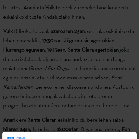
bitartez,
Anari eta Vulk
taldeek zuzeneko bina kontzertu
eskainiko dituzte Andaluziako hirian.
Vulk
Bilboko taldeak
azaroaren 23an
, ostirala, eskainiko du
lehen emanaldia,
17:30ean, Jägermusic agertokian
.
Hurrengo egunean, 19:15ean, Santa Clara agertokian
joko
du berriz.Taldeak bigarren lana aurkeztu zuen aurtengo
maiatzean:
Ground For Dogs
. Lan honekin, beste urrats bat
egin du arrisku eta irudimen musikalaren arloan,
Beat
Kamerlanden
izeneko lehen diskoaren ondoren. Postpunk
genero finituaren mugak zabaldu ditu, eta eremu
progresibo eta atmosferikoetara eraman du bere estiloa.
Anarik
ere
Santa Claran
eskainiko du bere lehen saioa
hilaren 24an
, larunbata,
18:00etan
. Bigarrena, ostera,
Fun
Clubeko AIE agertokian
eskainiko du
egun horretan