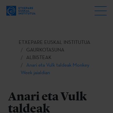
ETXEPARE EUSKAL INSTITUTUA
GAURKOTASUNA
ALBISTEAK
Anari eta Vulk taldeak Monkey
Week jaialdian
Anari eta Vulk
taldeak