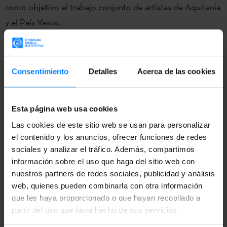
como objetivo el trabajo conjunto de artistas de Aquitania
y el País Vasco.
Esta residencia fusionará
la fotografía, la danza, la pintura y
la música Argentina
, ya que los artistas participantes se
Consentimiento
Detalles
Acerca de las cookies
basarán en las fotografías de
Patxi Laskarain
y en las
pinturas de
Stéphane Carricondo
(Collective 9th
Concept) en su proceso de creación en Burdeos.
Esta página web usa cookies
Las cookies de este sitio web se usan para personalizar
El 26 de enero se dará fin a la residencia, donde los artistas
el contenido y los anuncios, ofrecer funciones de redes
participantes actuarán junto al cuarteto de jazz
Edmond
sociales y analizar el tráfico. Además, compartimos
Bilal Band
. La entrada será gratuita con previa reserva
información sobre el uso que haga del sitio web con
mediante
nuestros partners de redes sociales, publicidad y análisis
el siguiente enlace.
web, quienes pueden combinarla con otra información
Este evento se enmarca en el proyecto transfronterizo
que les haya proporcionado o que hayan recopilado a
partir del uso que haya hecho de sus servicios.
Aquitaine.eus, que se puso en marcha en 2016 y que