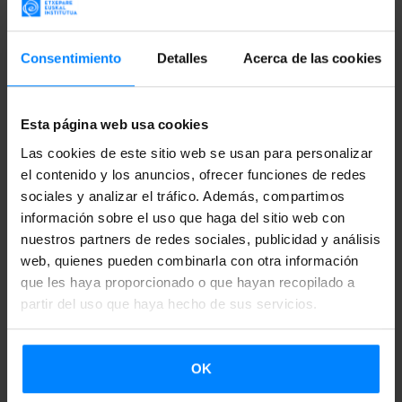
Fotografía: Pedro J. Oiarzabal en el acto de presentación
Consentimiento
Detalles
Acerca de las cookies
de la Cátedra Jon Bilbao
Ya está en marcha
Memoria Bizia, Proyecto sobre el
Esta página web usa cookies
Patrimonio Vivo de la Diáspora Vasca
, 2014-16.
Estados
Las cookies de este sitio web se usan para personalizar
Unidos y Canadá
el contenido y los anuncios, ofrecer funciones de redes
, primer proyecto de la
Cátedra Jon
sociales y analizar el tráfico. Además, compartimos
Bilbao
(Instituto Vasco Etxepare-Universidad de Nevada-
información sobre el uso que haga del sitio web con
Reno
),
que ha sido promovido por el
Instituto Vasco
nuestros partners de redes sociales, publicidad y análisis
Etxepare,
la
Secretaria General de Acción Exterior del
web, quienes pueden combinarla con otra información
Gobierno Vasco,
que les haya proporcionado o que hayan recopilado a
la asociación
North American Basque
partir del uso que haya hecho de sus servicios.
Organizations (NABO)
y la
Universidad de Deusto.
El
responsable del proyecto, el doctor e investigador de la
Universidad de Deusto
Pedro J. Oiarzabal
,
ha comenzado
OK
ya a desarrollar su tarea de investigación in situ.