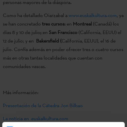
personas mayores de la diáspora
.
Como ha detallado Oiarzabal a
www.euskalkultura.com
, ya
se han concretado
tres cursos:
en
Montreal
(Canadá) los
días 8 y 10 de julio
;
en
San Francisco
(California, EEUU) el
12 de julio; y en
Bakersfield (
California, EEUU), el 16 de
julio. Confía además en poder ofrecer tres o cuatro cursos
más en otras tantas localidades que cuentan con
comunidades vascas.
Más información:
Presentación de la Cátedra Jon Bilbao
La noticia en euskalkultura.com