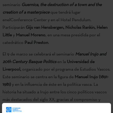
seminario
Guernica, the destruction of a town and the
creation of a masterpiece
que tendrá lugar
enelConference Center y en el Hotel Pendulum.
Participarán
Gijs van Hensbergen, Nicholas Rankin, Helen
Little
y
Manuel Moreno
, en una mesa presidida por el
catedrático
Paul Preston
.
El 9 de marzo se celebrará el seminario
Manuel Irujo and
20th Century Basque Politics
en la
Universidad de
Liverpool,
organizado por el programa de Estudios Vascos.
Este seminario se centra en la figura de
Manuel Irujo (1891-
1981)
y en la influencia de éste en la política vasca. La
historia ha situado a Irujo entre los cinco políticos vascos
más destacados del siglo XX, gracias al compromiso y
liderazgo que demostró durante toda su vida en los