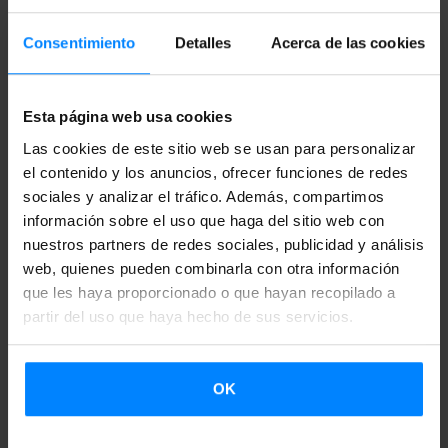
acontecimientos políticos que le tocó vivir. Los ponentes
serán
Arantzazu Ametzaga
(bibliotecaria),
Aurora Madaula
Consentimiento
Detalles
Acerca de las cookies
(Universitat de Barcelona
), Aritz Ipiña
(UPV-EHU),
Irati
Agirreazkuenaga
(London School of Economics),
Aritz
Esta página web usa cookies
Onaindia
(UPV-EHU). Presidirán la mesa
Joseba
Las cookies de este sitio web se usan para personalizar
Agirreazkuenaga
(UOV-EHU) y
Xabier Irujo
(University of
el contenido y los anuncios, ofrecer funciones de redes
Nevada, Reno).
sociales y analizar el tráfico. Además, compartimos
información sobre el uso que haga del sitio web con
El 16 de marzo tendrá lugar en la
British Library
el seminario
nuestros partners de redes sociales, publicidad y análisis
Peninsular Nationalisms Contrasted
, coorganizado con la
web, quienes pueden combinarla con otra información
biblioteca.
Montserrat Guibernau
(Queen Mary University
que les haya proporcionado o que hayan recopilado a
partir del uso que haya hecho de sus servicios.
of London
), Xabier Irujo
(University of Nevada, Reno) y
Miguélez-Carballeirak
(Bangor University), realizarán sus
ponencias en torno a los nacionalismos de Catauña, País
OK
Vasco y Galicia, respectivamente. Al término del
seminario, la catedrática
Kirsty Hooper
(University of