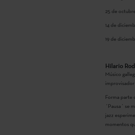
25 de octubr
14 de diciemb
19 de diciemb
Hilario Ro
Músico galleg
improvisador 
Forma parte 
´Pausa´ se mu
jazz esperimen
momentos que