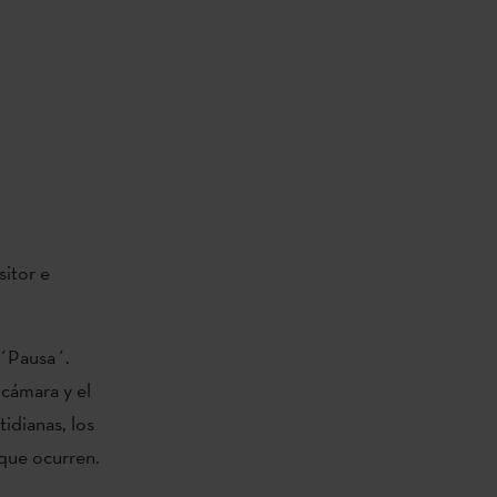
sitor e
 ´Pausa´.
 cámara y el
tidianas, los
que ocurren.