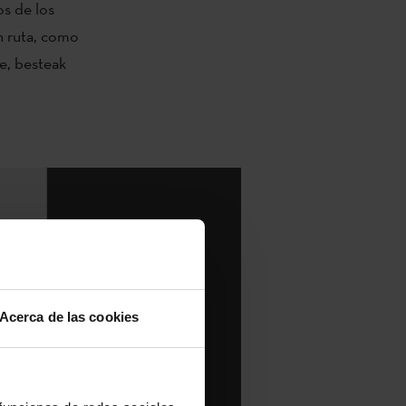
os de los
n ruta, como
e, besteak
Acerca de las cookies