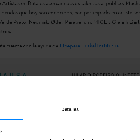
e Artistas en Ruta es acercar nuevos talentos al público. Much
 bandas que hoy son conocidos, han participado en artista se
Verde Prato, Neomak, Ødei, Parabellum, MICE y Olaia Inziart
otros.
uta cuenta con la ayuda de
Etxepare Euskal Institutua
.
Detalles
s