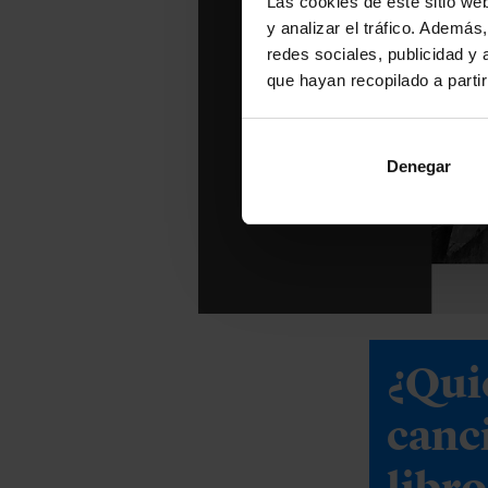
Las cookies de este sitio we
y analizar el tráfico. Ademá
redes sociales, publicidad y
que hayan recopilado a parti
Denegar
¿Qui
canc
libro