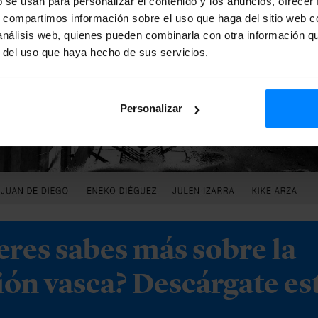
b se usan para personalizar el contenido y los anuncios, ofrecer
s, compartimos información sobre el uso que haga del sitio web 
 análisis web, quienes pueden combinarla con otra información q
r del uso que haya hecho de sus servicios.
Personalizar
eres sabes más sobre la
ión vasca? Descárgate es
.