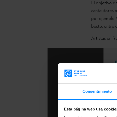
El objetivo d
cantautores o
por ejemplo 
beste. entre 
Artistas en R
Consentimiento
Esta página web usa cookie