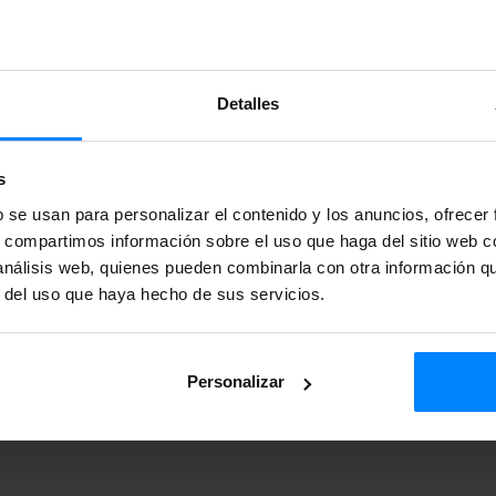
Detalles
+34 943 023 406
s
en la
Sede Electrónica
del
b se usan para personalizar el contenido y los anuncios, ofrecer
s, compartimos información sobre el uso que haga del sitio web 
 análisis web, quienes pueden combinarla con otra información q
r del uso que haya hecho de sus servicios.
Personalizar