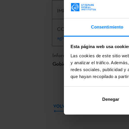
IMPORTE:
90.000€
Consentimiento
CONTACTO:
Alex Aginagalde |
a-
aginagaldelopez@etxepare.eus
| 
Esta página web usa cookie
Información completa e inscripción 
Las cookies de este sitio we
y analizar el tráfico. Ademá
Gobierno Vasco.
redes sociales, publicidad y
que hayan recopilado a parti
Denegar
VOLVER