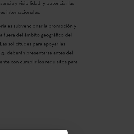
sencia y visibilidad, y potenciar las
es internacionales.
oria es subvencionar la promoción y
za fuera del ámbito geográfico del
Las solicitudes para apoyar las
025 deberán presentarse antes del
ente con cumplir los requisitos para