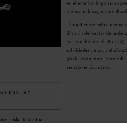
en el exterior, impulsar su pre
redes con los agentes cultural
El objetivo de esta convocat
difusión del sector de la dan
euskera durante el año 2025. 
actividades de todo el año 2
30 de septiembre. Será sufici
ser subvencionada/o.
SOLICITUDES:
are Euskal Institutua