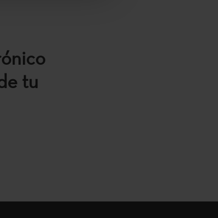
rónico
de tu