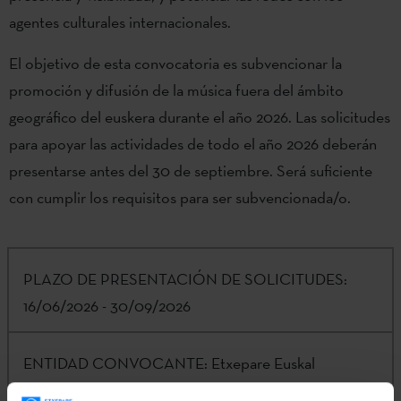
agentes culturales internacionales.
El objetivo de esta convocatoria es subvencionar la
promoción y difusión de la música fuera del ámbito
geográfico del euskera durante el año 2026. Las solicitudes
para apoyar las actividades de todo el año 2026 deberán
presentarse antes del 30 de septiembre. Será suficiente
con cumplir los requisitos para ser subvencionada/o.
PLAZO DE PRESENTACIÓN DE SOLICITUDES:
16/06/2026 - 30/09/2026
ENTIDAD CONVOCANTE:
Etxepare Euskal
Institutua