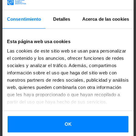
IMPORTE:
175.000€
Consentimiento
Detalles
Acerca de las cookies
CONTACTO:
Alberto Irazu Ibañez |
a-
Esta página web usa cookies
irazu@etxepare.eus
| +34 943 02 34 02
Las cookies de este sitio web se usan para personalizar
el contenido y los anuncios, ofrecer funciones de redes
Información completa e inscripción en la
Sede
sociales y analizar el tráfico. Además, compartimos
Electrónica
del Gobierno Vasco.
información sobre el uso que haga del sitio web con
nuestros partners de redes sociales, publicidad y análisis
web, quienes pueden combinarla con otra información
que les haya proporcionado o que hayan recopilado a
partir del uso que haya hecho de sus servicios.
VOLVER
OK