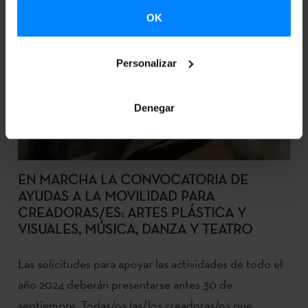
OK
Personalizar
Denegar
EN MARCHA LA CONVOCATORIA DE
AYUDAS A LA MOVILIDAD PARA
CREADORAS/ES: ARTES PLÁSTICA Y
VISUALES, MÚSICA, DANZA Y TEATRO
Las solicitudes para apoyar las actividades de todo el
año 2024 deberán presentarse antes 30 de
septiempre. Todas/os las/los creadoras/os que