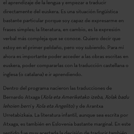
el aprendizaje de la lengua y empezar a traducir
directamente del euskera. Es una situación lingüística
bastante particular porque soy capaz de expresarme en
frases simples; la literatura, en cambio, es la expresión
verbal más compleja que se conoce. Quiero decir que
estoy en el primer peldaño, pero voy subiendo. Para mí
ahora es importante poder acceder a las obras escritas en
euskera, poder compararlas con la traducción castellana o
inglesa (o catalana) e ir aprendiendo.
Dentro del programa nacieron las traducciones de
Bernardo Atxaga (
Xola eta Ameriketako izeba
,
Xolak badu
lehoien berri
y
Xola eta Angelito
) y de Arantxa
Urretabizkaia. La literatura infantil, aunque sea escrita por
Atxaga, es también en Eslovenia bastante marginal. En este
sentido fue muy acertada la decisión de traducir también