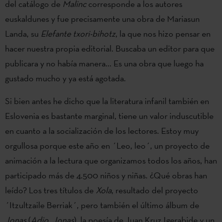
del catálogo de
Malinc
corresponde a los autores
euskaldunes y fue precisamente una obra de Mariasun
Landa, su
Elefante txori-bihotz
, la que nos hizo pensar en
hacer nuestra propia editorial. Buscaba un editor para que
publicara y no había manera... Es una obra que luego ha
gustado mucho y ya está agotada.
Si bien antes he dicho que la literatura infanil también en
Eslovenia es bastante marginal, tiene un valor induscutible
en cuanto a la socialización de los lectores. Estoy muy
orgullosa porque este año en ´Leo, leo´, un proyecto de
animación a la lectura que organizamos todos los años, han
participado más de 4.500 niños y niñas. ¿Qué obras han
leído? Los tres títulos de
Xola
, resultado del proyecto
´Itzultzaile Berriak´, pero también el último álbum de
Jonas
(
Adio, Jonas
), la poesía de Juan Kruz Igerabide y un