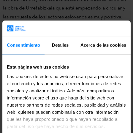
la obra de Urretabizkaia que está empezando a circular y
las respuesta de los lectores eslovenos es muy positiva.
Gracias al proyecto he podido traducir también otras
obras del euskera:
Jonasek arazo potolo bat du;
Jonas
Consentimiento
Detalles
Acerca de las cookies
larri;
Adio, Jonas
(Juan Kruz Igerabide). Ahora estoy
traduciendo poesía.
Esta página web usa cookies
Las cookies de este sitio web se usan para personalizar
¿Has tenido contacto con los propios autores en el
el contenido y los anuncios, ofrecer funciones de redes
sociales y analizar el tráfico. Además, compartimos
proceso? ¿Te han aconsejado?
información sobre el uso que haga del sitio web con
nuestros partners de redes sociales, publicidad y análisis
Sí, lo he tenido, pero no me han aconsejado. En realidad,
web, quienes pueden combinarla con otra información
no hemos hablado de las cosas concretas de los textos,
que les haya proporcionado o que hayan recopilado a
sino más bien de su obra en general. Para mí los contactos
partir del uso que haya hecho de sus servicios.