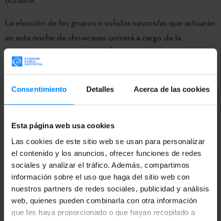
La elección de los grupos o solistas vascos/as que actuarán
en esta noche de showcases correrá a cargo de la
organización de BIME PRO. Éstos ofrecerán un concierto
el 29 de octubre en la sala STAGE LIVE dentro de la
programación de BIME CITY, a la que acude un gran
Consentimiento
Detalles
Acerca de las cookies
número de profesionales estatales e internacionales.
Desde Basque Music destinará una partida económica
Esta página web usa cookies
para sufragar gastos. El plazo de inscripción es del lunes 20
Las cookies de este sitio web se usan para personalizar
de julio al 24 de agosto (incluido) rellenando el siguiente
el contenido y los anuncios, ofrecer funciones de redes
formulario.
sociales y analizar el tráfico. Además, compartimos
información sobre el uso que haga del sitio web con
La iniciativa Basque Music está impulsada por Musika
nuestros partners de redes sociales, publicidad y análisis
Bulegoa, el Etxepare Euskal Institutua y Euskadiko Soinuak
web, quienes pueden combinarla con otra información
que les haya proporcionado o que hayan recopilado a
(Promoción de Cultura – Gobierno Vasco).