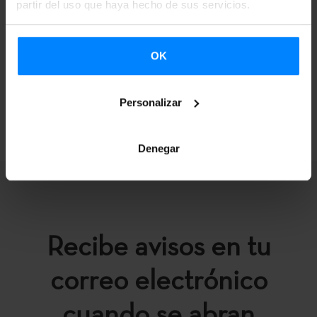
partir del uso que haya hecho de sus servicios.
Para cualquier duda o aclaración puedes escribir a:
arkaitz@musikabulegoa.eus
OK
Personalizar
VOLVER
Denegar
Recibe avisos en tu
correo electrónico
cuando se abran