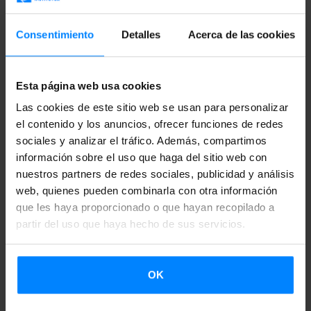
Por encima de colaboraciones, premios y
Consentimiento
Detalles
Acerca de las cookies
reconocimientos, destaca la contribución internacional del
grupo Oreka TX a la promoción e innovación de la cultura
Esta página web usa cookies
y la tradición vasca.
Las cookies de este sitio web se usan para personalizar
el contenido y los anuncios, ofrecer funciones de redes
sociales y analizar el tráfico. Además, compartimos
información sobre el uso que haga del sitio web con
nuestros partners de redes sociales, publicidad y análisis
Para poder ver esta lista de Spotify tienes
web, quienes pueden combinarla con otra información
que aceptar las cookies estadísticas y de
que les haya proporcionado o que hayan recopilado a
marketing. Puedes aceptar esas cookies
partir del uso que haya hecho de sus servicios.
clicando en este botón.
OK
Aceptar cookies