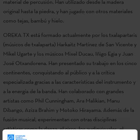
material de percusión. Han utilizado desde la madera
original hasta la piedra, y han jugado con otros materiales
como tejas, bambú y hielo.
OREKA TX está formado actualmente por los txalapartaris
(músicos de txalaparta) Harkaitz Martínez de San Vicente y
Mikel Ugarte y los músicos Mixel Ducau, Iñigo Egia y Juan
José Otxandorena. Han presentado su trabajo en los cinco
continentes, conquistando al público y a la crítica
especializada gracias a las características del instrumento y
a la energía de la banda. Han colaborado con grandes
artistas como Phil Cunningham, Ara Malikian, Manu
Dibango, Aziza Brahim y Motoko Hirayama. Además de la
fusión musical, experimentan con otras disciplinas
artísticas como la danza, el circo, los audiovisuales, el
deporte rural vasco y crean espectáculos innovadores.