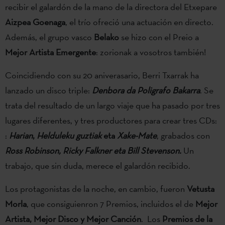
recibir el galardón de la mano de la directora del Etxepare
Aizpea Goenaga
, el trío ofreció una actuación en directo.
Además, el grupo vasco
Belako
se hizo con el Preio a
Mejor Artista Emergente
: zorionak a vosotros también!
Coincidiendo con su 20 aniverasario, Berri Txarrak ha
lanzado un disco triple:
Denbora da Poligrafo Bakarra
. Se
trata del resultado de un largo viaje que ha pasado por tres
lugares diferentes, y tres productores para crear tres CDs:
:
Harian
,
Helduleku guztiak
eta
Xake-Mate
, grabados con
Ross Robinson, Ricky Falkner eta Bill Stevenson.
Un
trabajo, que sin duda, merece el galardón recibido.
Los protagonistas de la noche, en cambio, fueron
Vetusta
Morla
, que consiguienron 7 Premios, incluidos el de
Mejor
Artista, Mejor Disco y Mejor Canción
. Los
Premios de la