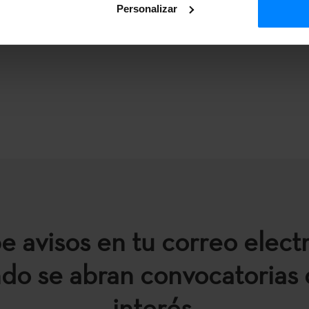
Personalizar
e avisos en tu correo elect
do se abran convocatorias 
interés.