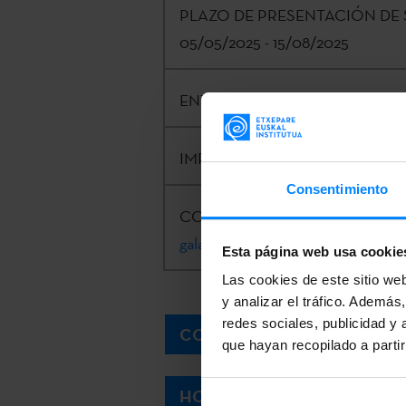
PLAZO DE PRESENTACIÓN DE 
05/05/2025 - 15/08/2025
ENTIDAD CONVOCANTE:
Etxep
IMPORTE:
20.000€
Consentimiento
CONTACTO:
Kizkitza Galartza Ar
galartza@etxepare.eus
| +34 943 
Esta página web usa cookie
Las cookies de este sitio we
y analizar el tráfico. Ademá
redes sociales, publicidad y
CONVOCATORIA
que hayan recopilado a parti
HOJA DE PROPUESTA