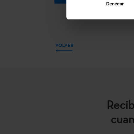
Denegar
VOLVER
Recib
cuan