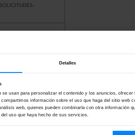
SOLICITUDES:
are Euskal Institutua
Detalles
regi |
k-
023 409
s
b se usan para personalizar el contenido y los anuncios, ofrecer
s, compartimos información sobre el uso que haga del sitio web 
 análisis web, quienes pueden combinarla con otra información q
r del uso que haya hecho de sus servicios.