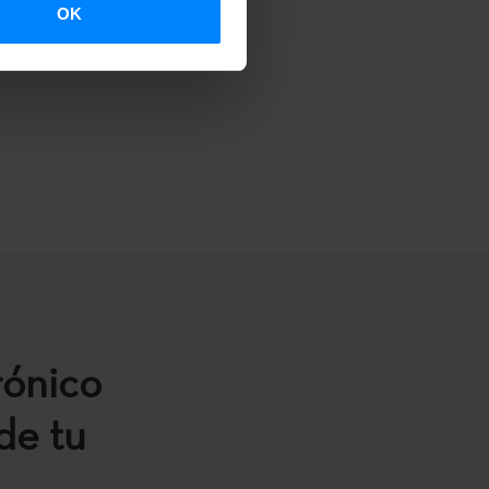
OK
rónico
de tu