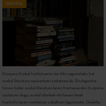
EBATZITA
Etxepare Euskal Institutuaren lan-ildo nagusietako bat
euskal literatura nazioartean sustatzea da. Dirulaguntza
honen bidez euskal literatura lanen frantseserako itzulpena
sustatzen dugu, euskal idazleak eta hauen lanak
frankofoniaren merkatuan zabaltzen laguntzeko. Deialdia