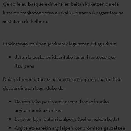
Ça colle au Basque ekimenaren baitan kokatzen da eta
lurralde frankofonoetan euskal kulturaren ikusgarritasuna
sustatzea du helburu.
Ondorengo itzulpen-jarduerak laguntzen ditugu diruz:
Jatorriz euskaraz idatzitako lanen frantseserako
itzulpena
Deialdi honen bitartez nazioartekotze-prozesuaren fase
desberdinetan lagunduko da:
Hautatutako pertsonek eremu frankofonoko
argitaletxeak aztertzea
Lanaren lagin baten itzulpena (beharrezkoa bada)
Argitaletxearekin argitalpen-konpromisoa gauzatzea