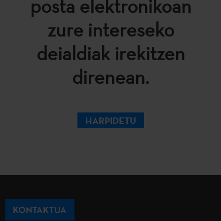
posta elektronikoan
zure intereseko
deialdiak irekitzen
direnean.
HARPIDETU
KONTAKTUA