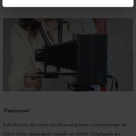
‘Patrimonio’
Esta ficción de corte social es el primer cortometraje de
Aitor Abio, durangués nacido en 2000. Graduado en