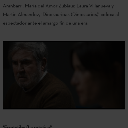
Aranbarri, María del Amor Zubiaur, Laura Villanueva y
Martin Almandoz, ‘Dinosaurioak (Dinosaurios)’ coloca al
espectador ante el amargo fin de una era.
‘Errotatiba (La rotativa)’