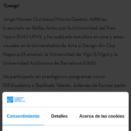
‘Exergo’
Jorge Moneo Quintana (Vitoria-Gasteiz, 1988) es
licenciado en Bellas Artes por la Universidad del País
Vasco (EHU-UPV), y ha realizado estudios en cine y artes
visuales en la Universitatea de Arta si Design din Cluj-
Napoca (Rumanía), la Universidad de Vigo (UVigo) y la
Universidad Autónoma de Barcelona (UAB).
Ha participado en prestigiosos programas como
IDFAcademy o Berlinale Talents. Además de formar parte
de diferentes exposiciones colectivas, sus trabajos han
sido premiados y exhibidos en festivales internacionales
como DOK Leipzig, IDFA, Punto de Vista, Festival de
Consentimiento
Detalles
Acerca de las cookies
Málaga, Tirana International Film Festival, FICG-Festival
Internacional de Cine de Guadalajara, Oberhausen, Beijing