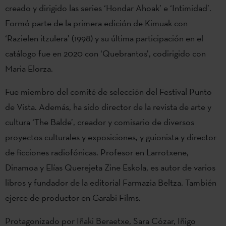
creado y dirigido las series ‘Hondar Ahoak’ e ‘Intimidad’.
Formó parte de la primera edición de Kimuak con
‘Razielen itzulera’ (1998) y su última participación en el
catálogo fue en 2020 con ‘Quebrantos’, codirigido con
Maria Elorza.
Fue miembro del comité de selección del Festival Punto
de Vista. Además, ha sido director de la revista de arte y
cultura ‘The Balde’, creador y comisario de diversos
proyectos culturales y exposiciones, y guionista y director
de ficciones radiofónicas. Profesor en Larrotxene,
Dinamoa y Elías Querejeta Zine Eskola, es autor de varios
libros y fundador de la editorial Farmazia Beltza. También
ejerce de productor en Garabi Films.
Protagonizado por Iñaki Beraetxe, Sara Cózar, Iñigo