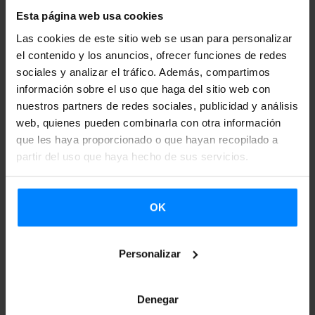
International Short Film Festival o Filmadrid.
Esta página web usa cookies
Las cookies de este sitio web se usan para personalizar
De forma paralela a sus propios trabajos como director,
el contenido y los anuncios, ofrecer funciones de redes
también ha trabajado como asistente de dirección en
sociales y analizar el tráfico. Además, compartimos
‘Where is the jungle?, de Iván Castiñeiras; como montador
información sobre el uso que haga del sitio web con
nuestros partners de redes sociales, publicidad y análisis
en ‘Medusak’, de Irati Cano, o en ‘Quando a Terra Foge’,
web, quienes pueden combinarla con otra información
de Frederico Lobo, que se estrenará en la próxima
que les haya proporcionado o que hayan recopilado a
Quinzaine des Cinéastes de Cannes. Igualmente, ha
partir del uso que haya hecho de sus servicios.
colaborado con otros artistas como Érik Bullot, Orsolya
Gàl, Miren Barrena o The Sound We See.
OK
‘Exergo’ es un ensayo que, a partir de detalles periféricos y
ocultos de algunas pinturas del Museo de Bellas Artes de
Personalizar
Bilbao, examina diversas cuestiones vinculadas con las
condiciones sociales, económicas y psicológicas de las
Denegar
artistas del pasado y del presente.