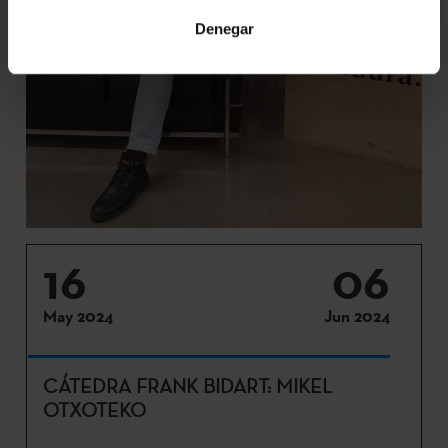
Denegar
16
06
May 2024
Jun 2024
CÁTEDRA FRANK BIDART: MIKEL
OTXOTEKO