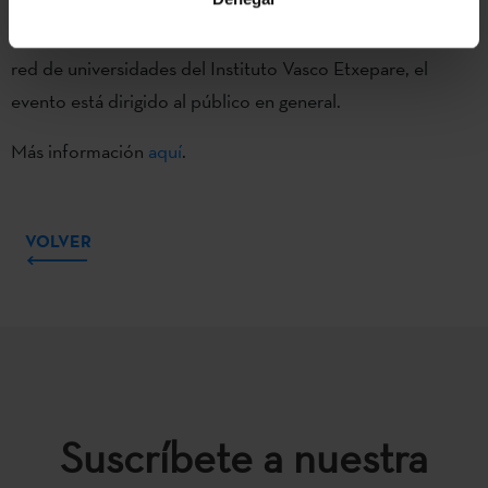
Además de a los alumnos y alumnas y profesores/as de la
red de universidades del Instituto Vasco Etxepare, el
evento está dirigido al público en general.
Más información
aquí
.
VOLVER
Suscríbete a nuestra