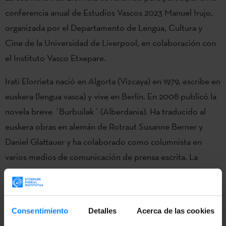
conferencia anual de Estudios Vascos 2023 Manuel Irujo,
organizada por el Departamento de Lengua, Cultura y
Cine de la Universidad de Liverpool, en colaboración con
el Instituto Vasco Etxepare.
Irati Elorrieta nació en Algorta (Vizcaya) en 1979, escribe en
euskera (lengua vasca) y vive en Berlín. En 2008 publicó la
novela breve ´Burbuilak´ (Alberdania). Ha traducido al
euskera obras en alemán de Rotraut Susanne Berner y
Daniel Glattauer y ha colaborado como columnista en
varios medios de comunicación de prensa escrita. La
novela ´
Neguko argiak
´ (Pamiela) fue la ganadora del
Premio Euskadi de Literatura en euskera en 2019; en 2021
se publicó en castellano su novela ´Galaxia Gutenberg´,
Consentimiento
Detalles
Acerca de las cookies
con el nombre de ´Luces de invierno´.