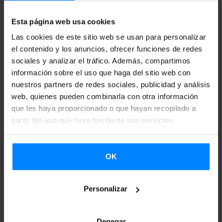
En la charla, Elorrieta compartirá sus vivencias y
Esta página web usa cookies
reflexiones sobre la diáspora bajo el título ‘Berlín, mi vida
Las cookies de este sitio web se usan para personalizar
en el extranjero´. Hablará sobre la decisión de mudarse al
el contenido y los anuncios, ofrecer funciones de redes
extranjero, la nostalgia, la transformación personal, la
sociales y analizar el tráfico. Además, compartimos
comunidad y el euskera, entre otros temas.
información sobre el uso que haga del sitio web con
nuestros partners de redes sociales, publicidad y análisis
A la hora de renovar los relatos que mantienen las
web, quienes pueden combinarla con otra información
que les haya proporcionado o que hayan recopilado a
cualidades o características del ser vasca/o del siglo XXI, la
partir del uso que haya hecho de sus servicios.
diáspora vasca puede convertirse en una aportación
imprescindible. La escritora vasca Irati Elorrieta lleva años
viviendo en Berlín y contribuyendo con sus obras a la
OK
cultura vasca. La ganadora del Premio Euskadi de
Literatura en euskera 2019, compartirá con los y las
Personalizar
asistentes sus pensamientos y experiencias relacionadas
con este tema.
Denegar