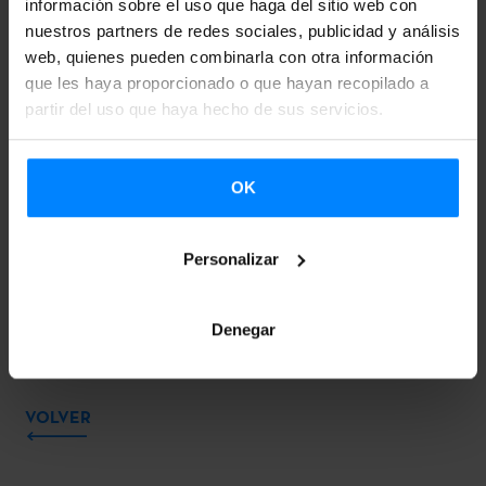
información sobre el uso que haga del sitio web con
minimalistas y conceptuales como Donald Judd, Sol
nuestros partners de redes sociales, publicidad y análisis
web, quienes pueden combinarla con otra información
LeWitt o Anthony Caro.
que les haya proporcionado o que hayan recopilado a
partir del uso que haya hecho de sus servicios.
El concepto de este congreso ha sido desarrollado en el
Instituto de Historia del Arte, Universidad Goethe, en
cooperación con Jon Wood (Instituto Henry Moore de
OK
Leeds), Thomas Kirchner (Foro Alemán de Historia del
Arte de París), y la Asociación Carl Justi de Dresde.
Personalizar
PROGRAMA Forma-Materia-Espacio: Chillida y sus
Contemporáneos
Denegar
VOLVER