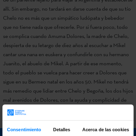
allí. Sin embargo, no tardará en darse cuenta de que su tío
Chelo no es más que un simpático ludópata y bebedor
que no tiene nada que ofrecerle. Por si fuera poco, todo
se complica cuando Amuma Dolores, la madre de Chelo,
despierta de su letargo de diez años al escuchar a Mikel
cantar una nana en euskera y confundirle con su hermano
Juanito, el abuelo de Mikel. A partir de ese momento,
todo el pueblo se vuelca para hacer creer a Dolores que
sigue en su Bermeo natal en los años 50. Mikel no tendrá
más remedio que lidiar entre Chelo y Begoña, los dos hijos
mal avenidos de Dolores, con la ayuda y complicidad de
Inés, la siempre alegre cuidadora de Amuma Dolores.
Consentimiento
Detalles
Acerca de las cookies