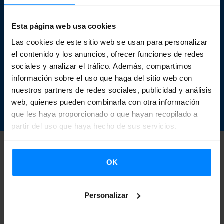
¿Quieres saber más
sobre cine vasco?
Esta página web usa cookies
Las cookies de este sitio web se usan para personalizar
Descarga gratis este
el contenido y los anuncios, ofrecer funciones de redes
sociales y analizar el tráfico. Además, compartimos
libro.
información sobre el uso que haga del sitio web con
nuestros partners de redes sociales, publicidad y análisis
web, quienes pueden combinarla con otra información
DESCARGAR
que les haya proporcionado o que hayan recopilado a
partir del uso que haya hecho de sus servicios.
OK
VOLVER
Personalizar
Contenido relacionado