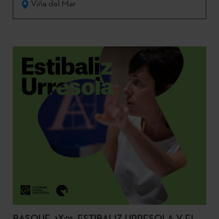
Viña del Mar
BASQUE. 1X01: ESTIBALIZ URRESOLA Y EL