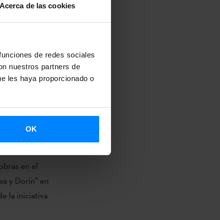
30 pm en
Acerca de las cookies
atro de
 currículo en
 funciones de redes sociales
con nuestros partners de
ión es
ue les haya proporcionado o
ndo la Bienal
l año que
nferencias
OK
n el
obras en el
ea y Dorín” en
 la iniciativa