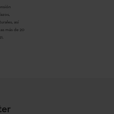
ensión
lazos,
urales, así
tas más de 20
1.
ter