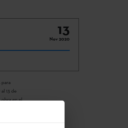
13
Nov 2020
 para
 al 13 de
 obra en el
ción de 6