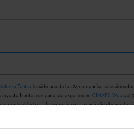
Kulunka Teatro
ha sido una de los 24 compañías seleccionados
proyecto frente a un panel de expertos en
CINARS Web
del 9
a oportunidad para la compañía para seguir distribuyendo su
rear nuevas alianzas.
 de
pitching
están divididas en cuatro jornadas, con la presenta