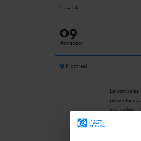
Copiar link
09
Nov 2020
Montreal
La compañía
presentar su 
noviembre. Un
extranjero y c
Las sesiones