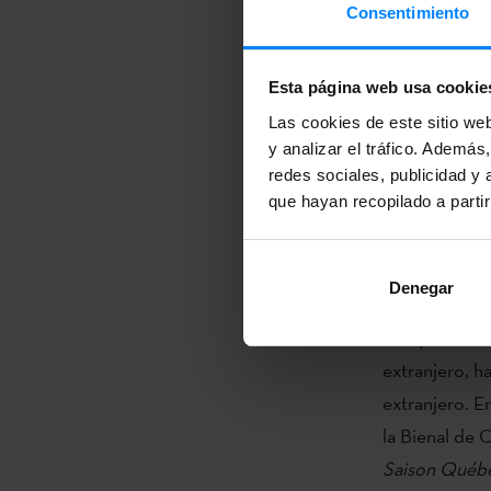
proyectos en 
Consentimiento
Euskadi, Kulu
máscaras, mud
Esta página web usa cookie
sus diez años
Las cookies de este sitio we
y analizar el tráfico. Ademá
CINARS es un
redes sociales, publicidad y
fomentar y ap
que hayan recopilado a parti
de CINARS su 
viene, sus ac
que este año 
Denegar
Etxepare Eusk
extranjero, h
extranjero. E
la Bienal de 
Saison Québ