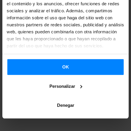
el contenido y los anuncios, ofrecer funciones de redes
24.06.2015 RESOLUCIÓN 1. PLAZO
sociales y analizar el tráfico. Además, compartimos
información sobre el uso que haga del sitio web con
nuestros partners de redes sociales, publicidad y análisis
.2015- ANEXO 1: SOLICITUDES 1. PLAZO
web, quienes pueden combinarla con otra información
que les haya proporcionado o que hayan recopilado a
partir del uso que haya hecho de sus servicios.
05.11.2015 RESOLUCIÓN 2. PLAZO
OK
05.11.2015 ANEXO 1 II. PLAZO
Personalizar
05.11.2015 ANEXO 2 II. PLAZO
Denegar