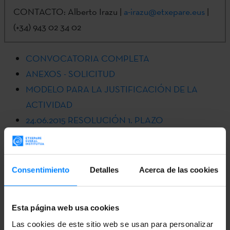
CONTACTO:
Alberto Irazu |
a-irazu@etxepare.eus
|
(+34) 943 02 34 02
CONVOCATORIA COMPLETA
ANEXOS - SOLICITUD
MODELO PARA LA JUSTIFICACIÓN DE LA
ACTIVIDAD
24.06.2015 RESOLUCIÓN 1. PLAZO
24.06.2015- ANEXO 1: SOLICITUDES 1. PLAZO
Consentimiento
Detalles
Acerca de las cookies
 LA JUSTIFICACIÓN DE LA ACTIVIDAD
Esta página web usa cookies
ANEXOS - SOLICITUD
Las cookies de este sitio web se usan para personalizar