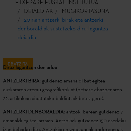
ETXEPARE EUSKAL INSTITUTUA
DEIALDIAK
MUGIKORTASUNA
2015an antzerki birak eta antzerki
denboraldiak sustatzeko diru-laguntza
deialdia
EBATZITA
Diruz laguntzen den arloa
ANTZERKI BIRA:
gutxienez emanaldi bat egitea
euskararen eremu geografikotik at (betiere ebazpenaren
22. artikuluan aipatutako baldintzak betez gero).
ANTZERKI DENBORALDIA:
antzoki berean gutxienez 7
emanaldi egitea jarraian. Antzokiak gutxienez 150 eserleku
izan beharko ditu. Antzokiaren webguneak ondorengoak