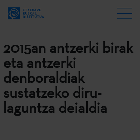
2015an antzerki birak
eta antzerki
denboraldiak
sustatzeko diru-
laguntza deialdia