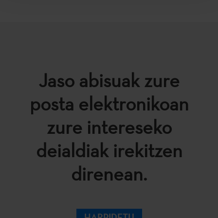
Jaso abisuak zure
posta elektronikoan
zure intereseko
deialdiak irekitzen
direnean.
HARPIDETU