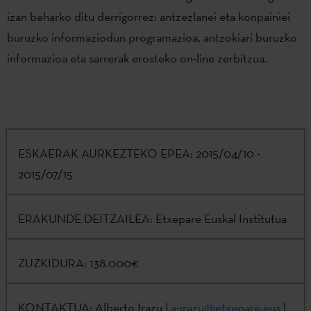
izan beharko ditu derrigorrez: antzezlanei eta konpainiei
buruzko informaziodun programazioa, antzokiari buruzko
informazioa eta sarrerak erosteko on-line zerbitzua.
ESKAERAK AURKEZTEKO EPEA:
2015/04/10 -
2015/07/15
ERAKUNDE DEITZAILEA:
Etxepare Euskal Institutua
ZUZKIDURA:
138.000€
KONTAKTUA:
Alberto Irazu |
a-irazu@etxepare.eus
|