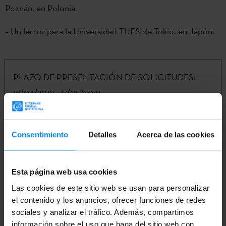
Poznán, en Polonia.
– Un lector para la Universidad TUFS de Tokio, en Japón.
PLAZO DE PRESENTACIÓN DE SOLICITUDES:
18/04/2019 - 17/05/2019
ENTIDAD CONVOCANTE:
Etxepare Euskal
Consentimiento
Detalles
Acerca de las cookies
Institutua
CONTACTO:
Eneko Agirre |
Esta página web usa cookies
irakurletzak@etxepare.eus
| (+34) 943 023 407
Las cookies de este sitio web se usan para personalizar
el contenido y los anuncios, ofrecer funciones de redes
sociales y analizar el tráfico. Además, compartimos
Convocatoria en el
BOPV.
información sobre el uso que haga del sitio web con