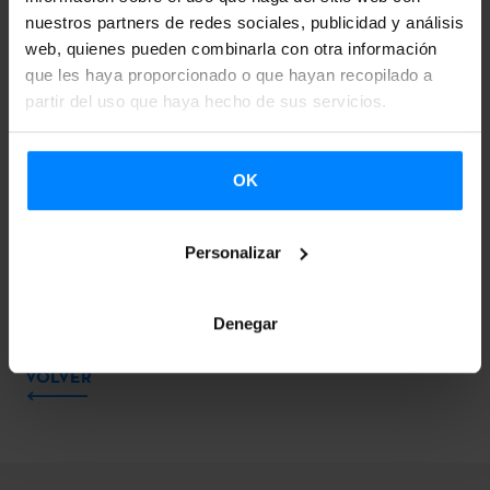
nuestros partners de redes sociales, publicidad y análisis
Descarga aquí las hojas de
solicitud
y
curriculum
necesarias
web, quienes pueden combinarla con otra información
para participar en la convocatoria.
que les haya proporcionado o que hayan recopilado a
partir del uso que haya hecho de sus servicios.
22.05.2019 Listado provisional
06.06.2019 Listado definitivo
OK
07.06.2019 Listado de candidatos/as
Personalizar
Denegar
VOLVER